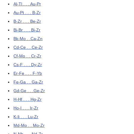
Al-Tl . . . Au-Pr
Au-Pt . . . B-Zr
B-Zr . . . Be-Zr
Bi-Br . . . Bi-Zr
Bk-Mo . .Ca-Zn
Cd-Ce . . Ce-Zr
Cf-Mo . . Cr-Zr
Cs-F . . . Dy-Zr
Er-Fe . . . F-Yb
Fe-Ga . . Ga-Zr
Gd-Ge . . .Ge-Zr
H-Hf . . . Hg-Zr
Ho-I . . . Ir-Zr
K-li . . . Lu-Zr
Md-Mo . . Mo-Zr