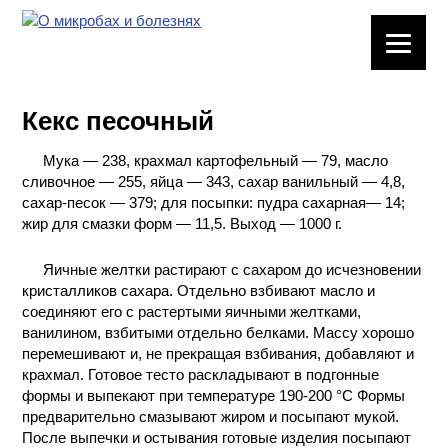
ЛАБОРАТОРНОЕ
ОБОРУДОВАНИЕ
Кекс песочный
ХИМИЧЕСКАЯ
ПОСУДА
Мука — 238, крахмал картофельный — 79, масло
сливочное — 255, яйца — 343, сахар ванильный — 4,8,
ВРЕДНЫЕ
сахар-песок — 379; для посыпки: пудра сахарная— 14;
ФАКТОРЫ
жир для смазки форм — 11,5. Выход — 1000 г.
Яичные желтки растирают с сахаром до исчезновении
МЕТОДЫ
кристалликов сахара. Отдельно взбивают масло и
ПРАКТИЧЕСКОЙ
соединяют его с растертыми яичными желтками,
ХИМИИ
ванилином, взбитыми отдельно белками. Массу хорошо
перемешивают и, не прекращая взбивания, добавляют и
ХИМИЯ НА
крахмал. Готовое тесто раскладывают в подгонные
ПРОИЗВОДСТВЕ
формы и выпекают при температуре 190-200 °С Формы
И ХИМИЧЕСКАЯ
предварительно смазывают жиром и посыпают мукой.
ТЕХНОЛОГИЯ
После выпечки и остывания готовые изделия посыпают