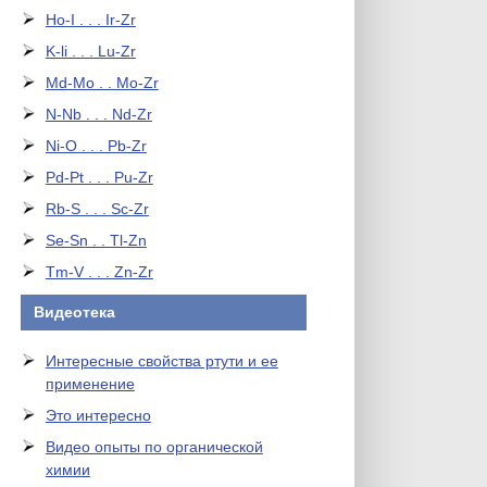
Ho-I . . . Ir-Zr
K-li . . . Lu-Zr
Md-Mo . . Mo-Zr
N-Nb . . . Nd-Zr
Ni-O . . . Pb-Zr
Pd-Pt . . . Pu-Zr
Rb-S . . . Sc-Zr
Se-Sn . . Tl-Zn
Tm-V . . . Zn-Zr
Видеотека
Интересные свойства ртути и ее
применение
Это интересно
Видео опыты по органической
химии