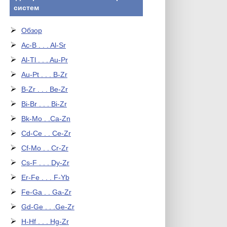
систем
Обзор
Ac-B . . . Al-Sr
Al-Tl . . . Au-Pr
Au-Pt . . . B-Zr
B-Zr . . . Be-Zr
Bi-Br . . . Bi-Zr
Bk-Mo . .Ca-Zn
Cd-Ce . . Ce-Zr
Cf-Mo . . Cr-Zr
Cs-F . . . Dy-Zr
Er-Fe . . . F-Yb
Fe-Ga . . Ga-Zr
Gd-Ge . . .Ge-Zr
H-Hf . . . Hg-Zr