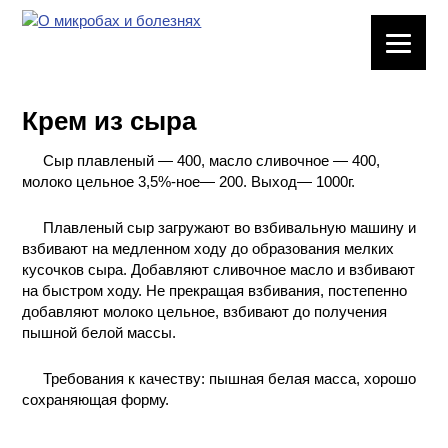
ЛАБОРАТОРНОЕ
ОБОРУДОВАНИЕ
Крем из сыра
ХИМИЧЕСКАЯ
ПОСУДА
Сыр плавленый — 400, масло сливочное — 400,
молоко цельное 3,5%-ное— 200. Выход— 1000г.
ВРЕДНЫЕ
ФАКТОРЫ
Плавленый сыр загружают во взбивальную машину и
взбивают на медленном ходу до образования мелких
кусочков сыра. Добавляют сливочное масло и взбивают
МЕТОДЫ
на быстром ходу. Не прекращая взбивания, постепенно
ПРАКТИЧЕСКОЙ
добавляют молоко цельное, взбивают до получения
ХИМИИ
пышной белой массы.
ХИМИЯ НА
Требования к качеству: пышная белая масса, хорошо
ПРОИЗВОДСТВЕ
сохраняющая форму.
И ХИМИЧЕСКАЯ
ТЕХНОЛОГИЯ