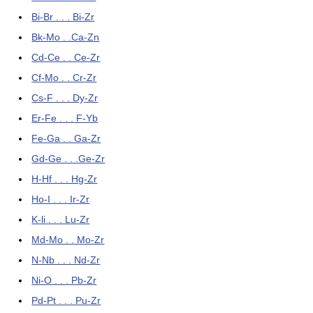
Bi-Br . . . Bi-Zr
Bk-Mo . .Ca-Zn
Cd-Ce . . Ce-Zr
Cf-Mo . . Cr-Zr
Cs-F . . . Dy-Zr
Er-Fe . . . F-Yb
Fe-Ga . . Ga-Zr
Gd-Ge . . .Ge-Zr
H-Hf . . . Hg-Zr
Ho-I . . . Ir-Zr
K-li . . . Lu-Zr
Md-Mo . . Mo-Zr
N-Nb . . . Nd-Zr
Ni-O . . . Pb-Zr
Pd-Pt . . . Pu-Zr