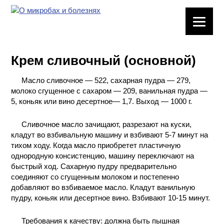
ЛАБОРАТОРНОЕ
ОБОРУДОВАНИЕ
Крем сливочный (основной)
ХИМИЧЕСКАЯ
ПОСУДА
Масло сливочное — 522, сахарная пудра — 279,
молоко сгущенное с сахаром — 209, ванильная пудра —
ВРЕДНЫЕ
5, коньяк или вино десертное— 1,7. Выход — 1000 г.
ФАКТОРЫ
Сливочное масло зачищают, разрезают на куски,
кладут во взбивальную машину и взбивают 5-7 минут на
МЕТОДЫ
тихом ходу. Когда масло приобретет пластичную
ПРАКТИЧЕСКОЙ
однородную консистенцию, машину переключают на
ХИМИИ
быстрый ход. Сахарную пудру предварительно
соединяют со сгущенным молоком и постепенно
ХИМИЯ НА
добавляют во взбиваемое масло. Кладут ванильную
ПРОИЗВОДСТВЕ
пудру, коньяк или десертное вино. Взбивают 10-15 минут.
И ХИМИЧЕСКАЯ
ТЕХНОЛОГИЯ
Требования к качеству: должна быть пышная