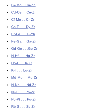
Bk-Mo . .Ca-Zn
Cd-Ce . . Ce-Zr
Cf-Mo . . Cr-Zr
Cs-F . . . Dy-Zr
Er-Fe . . . F-Yb
Fe-Ga . . Ga-Zr
Gd-Ge . . .Ge-Zr
H-Hf . . . Hg-Zr
Ho-I . . . Ir-Zr
K-li . . . Lu-Zr
Md-Mo . . Mo-Zr
N-Nb . . . Nd-Zr
Ni-O . . . Pb-Zr
Pd-Pt . . . Pu-Zr
Rb-S . . . Sc-Zr