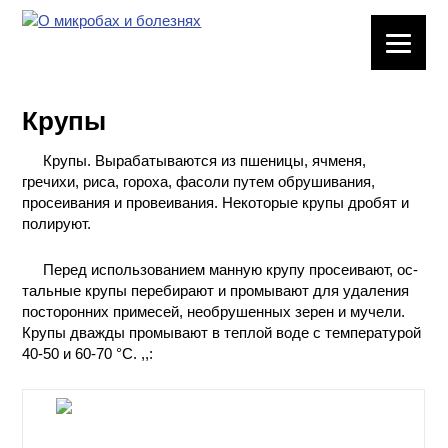
ЛАБОРАТОРНОЕ
ОБОРУДОВАНИЕ
Крупы
ХИМИЧЕСКАЯ
ПОСУДА
Крупы. Вырабатываются из пшеницы, ячменя,
гречихи, риса, гороха, фасоли путем обрушивания,
ВРЕДНЫЕ
просеивания и провеивания. Некоторые крупы дробят и
ФАКТОРЫ
полируют.
Перед использованием манную крупу просеивают, ос-
МЕТОДЫ
тальные крупы перебирают и промывают для удаления
ПРАКТИЧЕСКОЙ
посторонних примесей, необрушенных зерен и мучели.
ХИМИИ
Крупы дважды промывают в теплой воде с температурой
40-50 и 60-70 °С. ,,:
ХИМИЯ НА
ПРОИЗВОДСТВЕ
И ХИМИЧЕСКАЯ
ТЕХНОЛОГИЯ