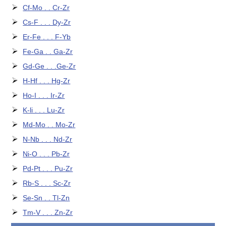
Cf-Mo . . Cr-Zr
Cs-F . . . Dy-Zr
Er-Fe . . . F-Yb
Fe-Ga . . Ga-Zr
Gd-Ge . . .Ge-Zr
H-Hf . . . Hg-Zr
Ho-I . . . Ir-Zr
K-li . . . Lu-Zr
Md-Mo . . Mo-Zr
N-Nb . . . Nd-Zr
Ni-O . . . Pb-Zr
Pd-Pt . . . Pu-Zr
Rb-S . . . Sc-Zr
Se-Sn . . Tl-Zn
Tm-V . . . Zn-Zr