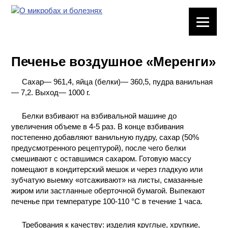
ЛАБОРАТОРНОЕ
ОБОРУДОВАНИЕ
Печенье воздушное «Меренги»
ХИМИЧЕСКАЯ
ПОСУДА
Сахар— 961,4, яйца (белки)— 360,5, пудра ванильная
— 7,2. Выход— 1000 г.
ВРЕДНЫЕ
ФАКТОРЫ
Белки взбивают на взбивальной машине до
увеличения объеме в 4-5 раз. В конце взбивания
постепенно добавляют ванильную пудру, сахар (50%
МЕТОДЫ
предусмотренного рецептурой), после чего белки
ПРАКТИЧЕСКОЙ
смешивают с оставшимся сахаром. Готовую массу
ХИМИИ
помещают в кондитерский мешок и через гладкую или
зубчатую выемку «отсаживают» на листы, смазанные
ХИМИЯ НА
жиром или застланные оберточной бумагой. Выпекают
ПРОИЗВОДСТВЕ
печенье при температуре 100-110 °С в течение 1 часа.
И ХИМИЧЕСКАЯ
ТЕХНОЛОГИЯ
Требования к качеству: изделия круглые, хрупкие,