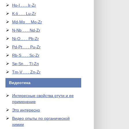
Ho-I . . . Ir-Zr
K-li . . . Lu-Zr
Md-Mo . . Mo-Zr
N-Nb . . . Nd-Zr
Ni-O . . . Pb-Zr
Pd-Pt . . . Pu-Zr
Rb-S . . . Sc-Zr
Se-Sn . . Tl-Zn
Tm-V . . . Zn-Zr
Видеотека
Интересные свойства ртути и ее
применение
Это интересно
Видео опыты по органической
химии