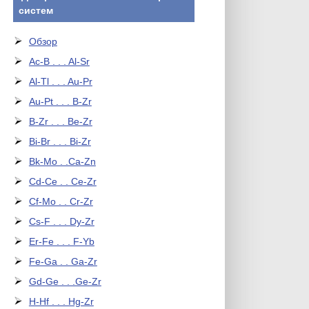
систем
Обзор
Ac-B . . . Al-Sr
Al-Tl . . . Au-Pr
Au-Pt . . . B-Zr
B-Zr . . . Be-Zr
Bi-Br . . . Bi-Zr
Bk-Mo . .Ca-Zn
Cd-Ce . . Ce-Zr
Cf-Mo . . Cr-Zr
Cs-F . . . Dy-Zr
Er-Fe . . . F-Yb
Fe-Ga . . Ga-Zr
Gd-Ge . . .Ge-Zr
H-Hf . . . Hg-Zr