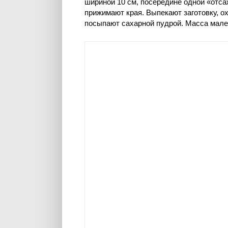
шириной 10 см, посередине одной «отс
прижимают края. Выпекают заготовку, о
посыпают сахарной пудрой. Масса мален