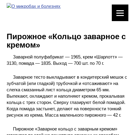
ЛАБОРАТОРНОЕ
ОБОРУДОВАНИЕ
Пирожное «Кольцо заварное с
ХИМИЧЕСКАЯ
кремом»
ПОСУДА
Заварной полуфабрикат — 1965, крем «Шарлотт» —
ВРЕДНЫЕ
3130, помада — 1835. Выход — 700 шт. по 70 г.
ФАКТОРЫ
Заварное тесто выкладывают в кондитерский мешок с
МЕТОДЫ
зубчатой (или гладкой) трубочкой и «отсаживают» на
ПРАКТИЧЕСКОЙ
слегка смазанный лист кольца диаметром 65 мм.
ХИМИИ
Выпекают, охлаждают и наполняют кремом, прокалывая
кольца с трех сторон. Сверху глазируют белой помадой.
Когда помада застынет, делают на поверхности тонкий
ХИМИЯ НА
рисунок из крема. Масса маленького пирожного — 42 г.
ПРОИЗВОДСТВЕ
И ХИМИЧЕСКАЯ
ТЕХНОЛОГИЯ
Пирожное «Заварное кольцо с заварным кремом»