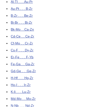
Al-Tl . . . Au-Pr
Au-Pt . . . B-Zr
B-Zr . . . Be-Zr
Bi-Br . . . Bi-Zr
Bk-Mo . .Ca-Zn
Cd-Ce . . Ce-Zr
Cf-Mo . . Cr-Zr
Cs-F . . . Dy-Zr
Er-Fe . . . F-Yb
Fe-Ga . . Ga-Zr
Gd-Ge . . .Ge-Zr
H-Hf . . . Hg-Zr
Ho-I . . . Ir-Zr
K-li . . . Lu-Zr
Md-Mo . . Mo-Zr
N-Nb . . . Nd-Zr