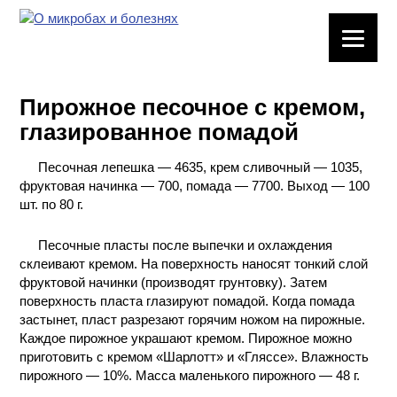
ЛАБОРАТОРНОЕ
ОБОРУДОВАНИЕ
Пирожное песочное с кремом,
ХИМИЧЕСКАЯ
глазированное помадой
ПОСУДА
Песочная лепешка — 4635, крем сливочный — 1035,
ВРЕДНЫЕ
фруктовая начинка — 700, помада — 7700. Выход — 100
ФАКТОРЫ
шт. по 80 г.
МЕТОДЫ
Песочные пласты после выпечки и охлаждения
ПРАКТИЧЕСКОЙ
склеивают кремом. На поверхность наносят тонкий слой
ХИМИИ
фруктовой начинки (производят грунтовку). Затем
поверхность пласта глазируют помадой. Когда помада
застынет, пласт разрезают горячим ножом на пирожные.
ХИМИЯ НА
Каждое пирожное украшают кремом. Пирожное можно
ПРОИЗВОДСТВЕ
И ХИМИЧЕСКАЯ
приготовить с кремом «Шарлотт» и «Гляссе». Влажность
ТЕХНОЛОГИЯ
пирожного — 10%. Масса маленького пирожного — 48 г.