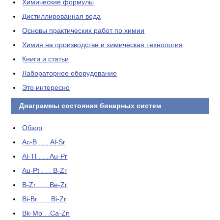
Химические формулы
Дистиллированная вода
Основы практических работ по химии
Химия на производстве и химическая технология
Книги и статьи
Лабораторное оборудование
Это интересно
Диаграммы состояния бинарных систем
Обзор
Ac-B . . . Al-Sr
Al-Tl . . . Au-Pr
Au-Pt . . . B-Zr
B-Zr . . . Be-Zr
Bi-Br . . . Bi-Zr
Bk-Mo . .Ca-Zn