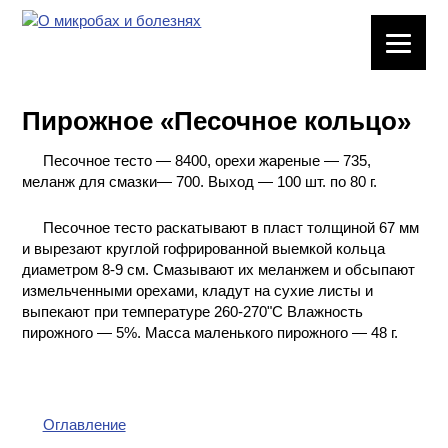
ЛАБОРАТОРНОЕ
ОБОРУДОВАНИЕ
Пирожное «Песочное кольцо»
ХИМИЧЕСКАЯ
ПОСУДА
Песочное тесто — 8400, орехи жареные — 735,
меланж для смазки— 700. Выход — 100 шт. по 80 г.
ВРЕДНЫЕ
ФАКТОРЫ
Песочное тесто раскатывают в пласт толщиной 67 мм
и вырезают круглой гофрированной выемкой кольца
диаметром 8-9 см. Смазывают их меланжем и обсыпают
МЕТОДЫ
измельченными орехами, кладут на сухие листы и
ПРАКТИЧЕСКОЙ
выпекают при температуре 260-270"C Влажность
ХИМИИ
пирожного — 5%. Масса маленького пирожного — 48 г.
ХИМИЯ НА
ПРОИЗВОДСТВЕ
И ХИМИЧЕСКАЯ
ТЕХНОЛОГИЯ
Оглавление