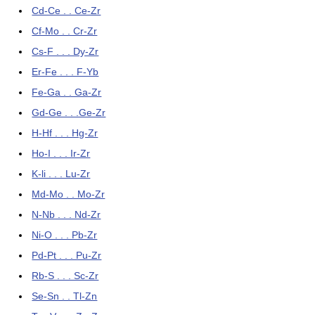
Cd-Ce . . Ce-Zr
Cf-Mo . . Cr-Zr
Cs-F . . . Dy-Zr
Er-Fe . . . F-Yb
Fe-Ga . . Ga-Zr
Gd-Ge . . .Ge-Zr
H-Hf . . . Hg-Zr
Ho-I . . . Ir-Zr
K-li . . . Lu-Zr
Md-Mo . . Mo-Zr
N-Nb . . . Nd-Zr
Ni-O . . . Pb-Zr
Pd-Pt . . . Pu-Zr
Rb-S . . . Sc-Zr
Se-Sn . . Tl-Zn