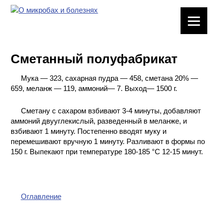
ЛАБОРАТОРНОЕ
ОБОРУДОВАНИЕ
Сметанный полуфабрикат
ХИМИЧЕСКАЯ
ПОСУДА
Мука — 323, сахарная пудра — 458, сметана 20% —
659, меланж — 119, аммоний— 7. Выход— 1500 г.
ВРЕДНЫЕ
ФАКТОРЫ
Сметану с сахаром взбивают 3-4 минуты, добавляют
аммоний двууглекислый, разведенный в меланже, и
взбивают 1 минуту. Постепенно вводят муку и
МЕТОДЫ
перемешивают вручную 1 минуту. Разливают в формы по
ПРАКТИЧЕСКОЙ
150 г. Выпекают при температуре 180-185 °С 12-15 минут.
ХИМИИ
ХИМИЯ НА
ПРОИЗВОДСТВЕ
И ХИМИЧЕСКАЯ
Оглавление
ТЕХНОЛОГИЯ