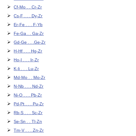
Cf-Mo . . Cr-Zr
Cs-F . . . Dy-Zr
Er-Fe . . . F-Yb
Fe-Ga . . Ga-Zr
Gd-Ge . . .Ge-Zr
H-Hf . . . Hg-Zr
Ho-I . . . Ir-Zr
K-li . . . Lu-Zr
Md-Mo . . Mo-Zr
N-Nb . . . Nd-Zr
Ni-O . . . Pb-Zr
Pd-Pt . . . Pu-Zr
Rb-S . . . Sc-Zr
Se-Sn . . Tl-Zn
Tm-V . . . Zn-Zr