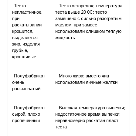
Тесто
Тесто «сгорело»; температура
непластичное,
теста выше 20 0C; тесто
при
замешено с сильно разогретым
раскатывании
маслом; при замесе
крошится,
использовали слишком теплую
выделяется
жидкость
жир, изделия
грубые,
крошливые
Полуфабрикат
Много жира; вместо яиц
очень
использовали яичные желтки
рассыпчатый
Полуфабрикат
Высокая температура выпечки;
сырой, плохо
недостаточное время выпечки;
пропеченный
неравномерно раскатан пласт
теста