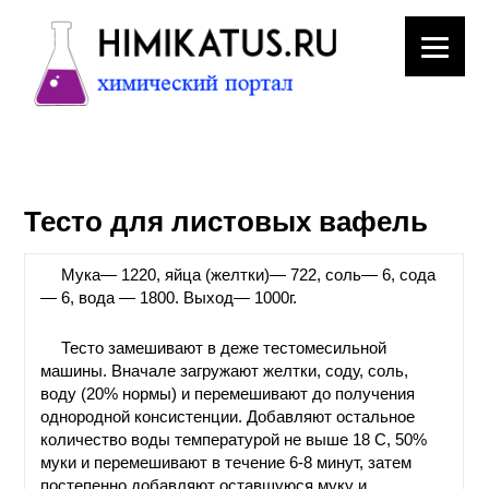
ЛАБОРАТОРНОЕ
ОБОРУДОВАНИЕ
Тесто для листовых вафель
ХИМИЧЕСКАЯ
ПОСУДА
Мука— 1220, яйца (желтки)— 722, соль— 6, сода
— 6, вода — 1800. Выход— 1000г.
ВРЕДНЫЕ
ФАКТОРЫ
Тесто замешивают в деже тестомесильной
машины. Вначале загружают желтки, соду, соль,
МЕТОДЫ
воду (20% нормы) и перемешивают до получения
ПРАКТИЧЕСКОЙ
однородной консистенции. Добавляют остальное
ХИМИИ
количество воды температурой не выше 18 С, 50%
муки и перемешивают в течение 6-8 минут, затем
ХИМИЯ НА
постепенно добавляют оставшуюся муку и