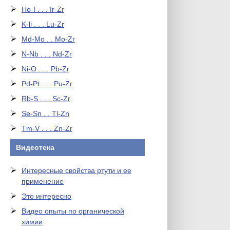
Ho-I . . . Ir-Zr
K-li . . . Lu-Zr
Md-Mo . . Mo-Zr
N-Nb . . . Nd-Zr
Ni-O . . . Pb-Zr
Pd-Pt . . . Pu-Zr
Rb-S . . . Sc-Zr
Se-Sn . . Tl-Zn
Tm-V . . . Zn-Zr
Видеотека
Интересные свойства ртути и ее
применение
Это интересно
Видео опыты по органической
химии