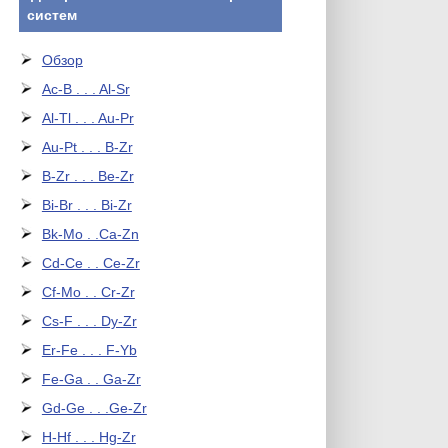
систем
Обзор
Ac-B . . . Al-Sr
Al-Tl . . . Au-Pr
Au-Pt . . . B-Zr
B-Zr . . . Be-Zr
Bi-Br . . . Bi-Zr
Bk-Mo . .Ca-Zn
Cd-Ce . . Ce-Zr
Cf-Mo . . Cr-Zr
Cs-F . . . Dy-Zr
Er-Fe . . . F-Yb
Fe-Ga . . Ga-Zr
Gd-Ge . . .Ge-Zr
H-Hf . . . Hg-Zr