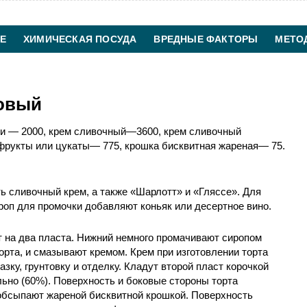
Е
ХИМИЧЕСКАЯ ПОСУДА
ВРЕДНЫЕ ФАКТОРЫ
МЕТО
ХИМИЧЕСКАЯ ТЕХНОЛОГИЯ
КОНТАКТЫ
мовый
ки — 2000, крем сливочный—3600, крем сливочный
фрукты или цукаты— 775, крошка бисквитная жареная— 75.
ть сливочный крем, а также «Шарлотт» и «Гляссе». Для
роп для промочки добавляют коньяк или десертное вино.
 на два пласта. Нижний немного промачивают сиропом
торта, и смазывают кремом. Крем при изготовлении торта
зку, грунтовку и отделку. Кладут второй пласт корочкой
ьно (60%). Поверхность и боковые стороны торта
обсыпают жареной бисквитной крошкой. Поверхность