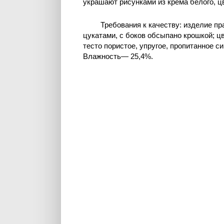
украшают рисунками из крема белого, ц
Требования к качеству: изделие п
цукатами, с боков обсыпано крошкой; цв
тесто пористое, упругое, пропитанное с
Влажность— 25,4%.