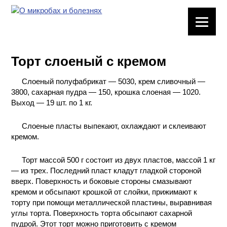
ЛАБОРАТОРНОЕ
ОБОРУДОВАНИЕ
Торт слоеный с кремом
ХИМИЧЕСКАЯ
ПОСУДА
Слоеный полуфабрикат — 5030, крем сливочный —
3800, сахарная пудра — 150, крошка слоеная — 1020.
ВРЕДНЫЕ
Выход — 19 шт. по 1 кг.
ФАКТОРЫ
Слоеные пласты выпекают, охлаждают и склеивают
кремом.
МЕТОДЫ
ПРАКТИЧЕСКОЙ
ХИМИИ
Торт массой 500 г состоит из двух пластов, массой 1 кг
— из трех. Последний пласт кладут гладкой стороной
вверх. Поверхность и боковые стороны смазывают
ХИМИЯ НА
кремом и обсыпают крошкой от слойки, прижимают к
ПРОИЗВОДСТВЕ
торту при помощи металлической пластины, выравнивая
И ХИМИЧЕСКАЯ
углы торта. Поверхность торта обсыпают сахарной
ТЕХНОЛОГИЯ
пудрой. Этот торт можно приготовить с кремом