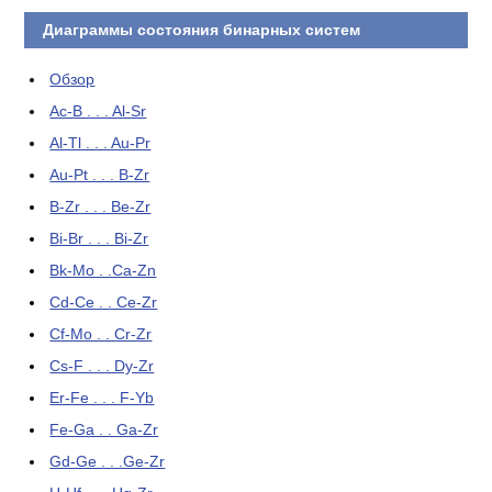
Диаграммы состояния бинарных систем
Обзор
Ac-B . . . Al-Sr
Al-Tl . . . Au-Pr
Au-Pt . . . B-Zr
B-Zr . . . Be-Zr
Bi-Br . . . Bi-Zr
Bk-Mo . .Ca-Zn
Cd-Ce . . Ce-Zr
Cf-Mo . . Cr-Zr
Cs-F . . . Dy-Zr
Er-Fe . . . F-Yb
Fe-Ga . . Ga-Zr
Gd-Ge . . .Ge-Zr