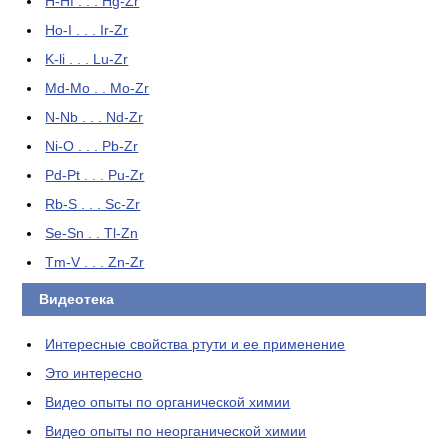
H-Hf . . . Hg-Zr
Ho-I . . . Ir-Zr
K-li . . . Lu-Zr
Md-Mo . . Mo-Zr
N-Nb . . . Nd-Zr
Ni-O . . . Pb-Zr
Pd-Pt . . . Pu-Zr
Rb-S . . . Sc-Zr
Se-Sn . . Tl-Zn
Tm-V . . . Zn-Zr
Видеотека
Интересные свойства ртути и ее применение
Это интересно
Видео опыты по органической химии
Видео опыты по неорганической химии