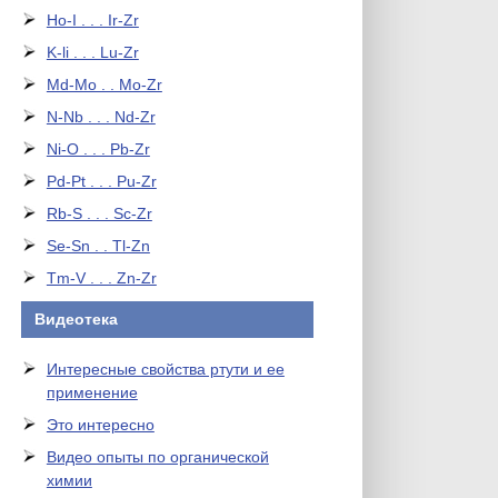
Ho-I . . . Ir-Zr
K-li . . . Lu-Zr
Md-Mo . . Mo-Zr
N-Nb . . . Nd-Zr
Ni-O . . . Pb-Zr
Pd-Pt . . . Pu-Zr
Rb-S . . . Sc-Zr
Se-Sn . . Tl-Zn
Tm-V . . . Zn-Zr
Видеотека
Интересные свойства ртути и ее
применение
Это интересно
Видео опыты по органической
химии