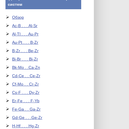
систем
Обзор
Ac-B . . . Al-Sr
Al-Tl . . . Au-Pr
Au-Pt . . . B-Zr
B-Zr . . . Be-Zr
Bi-Br . . . Bi-Zr
Bk-Mo . .Ca-Zn
Cd-Ce . . Ce-Zr
Cf-Mo . . Cr-Zr
Cs-F . . . Dy-Zr
Er-Fe . . . F-Yb
Fe-Ga . . Ga-Zr
Gd-Ge . . .Ge-Zr
H-Hf . . . Hg-Zr