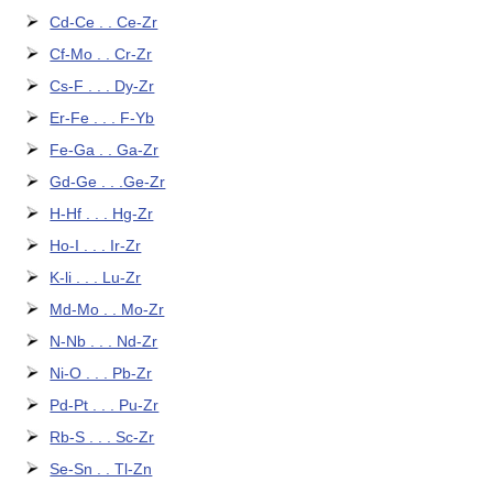
Cd-Ce . . Ce-Zr
Cf-Mo . . Cr-Zr
Cs-F . . . Dy-Zr
Er-Fe . . . F-Yb
Fe-Ga . . Ga-Zr
Gd-Ge . . .Ge-Zr
H-Hf . . . Hg-Zr
Ho-I . . . Ir-Zr
K-li . . . Lu-Zr
Md-Mo . . Mo-Zr
N-Nb . . . Nd-Zr
Ni-O . . . Pb-Zr
Pd-Pt . . . Pu-Zr
Rb-S . . . Sc-Zr
Se-Sn . . Tl-Zn