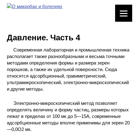
ЛАБОРАТОРНОЕ
ОБОРУДОВАНИЕ
Давление. Часть 4
ХИМИЧЕСКАЯ
ПОСУДА
Современная лабораторная и промышленная техника
располагает также разнообразными и весьма точными
ВРЕДНЫЕ
методами определения формы и размера зерен
ФАКТОРЫ
порошков, а также их удельной поверхности. Сюда
относятся адсорбционный, гравиметрический,
ультрамикроскопический, электронно-микроскопический
МЕТОДЫ
и другие методы.
ПРАКТИЧЕСКОЙ
ХИМИИ
Электронно-микроскопический метод позволяет
определять величину и форму частиц, размеры которых
ХИМИЯ НА
лежат в пределах от 100 мк до 5—15А, современные
ПРОИЗВОДСТВЕ
адсорбционные методы вполне применимы для зерен 20
И ХИМИЧЕСКАЯ
—0,0O2 мк.
ТЕХНОЛОГИЯ