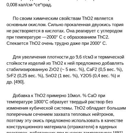
0,008 кал/см-*се*град.
По своим химическим свойствам ТhO2 является
основным окислом. Сильно прокаленная двуокись тория
не растворяется в кислотах. Она реагирует с углеродом
при температуре —2000° С с образованием ThC2.
Спекается ThO2 очень трудно даже при 2000° С.
Для увеличения плотности до 9,6 г/см3 и термической
стойкости изделий из ThO2 к ней предложено добавлять
стабилизированную ZrO2 (~ 5 вес. %), CaF2 (0,5 вес. %),
SrF2 (0,25 вес. %), SnO2 (1 вес. %), Y2O5 (0,4 вес. %) и
др. [490].
Добавка к ThO2 примерно 10мол. % СаО при
температуре 1800°С образует твердый раствор без
изменения кубической системы. ThO2 обладает большим
поперечным сечением захвата тепловых нейтронов,
поэтому эту окись предложено использовать в качестве
конструкционного материала (отражателя) в ядерных
реакторах, работающих при высоких температурах [491].