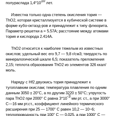
10
полураспада 1,4*10
лет.
КОНТАКТЫ
Известна только одна степень окисления тория —
ThO2, которая кристаллизуется в кубической системе в
форме кубо-октаэд-ров и принадлежит к типу флюорита.
Параметр решетки а = 5.57А; расстояние между атомами
тория и кислорода 2.414А.
ThO2 относится к наиболее тяжелым из известных
окислов; удельный вес его 9,7 — 9,8 г/см3; твердость по
минералогической шкале 6,5; показатель преломления
2,15; теплота образования ThO2 из элементов 326 ккал/
моль.
Наряду с Нf2 двуокись тория принадлежит к
тугоплавким окислам; температура плавления по одним
данным 3050 ± 20°С, а по другим 3220 ± 50°С; упругость
-3
пара ThO2 при 2000° С равна З*10
мм рт. ст., а при 3000°
С—16 мм рт.ст., коэффициент линейного термического
расширения при 25 — 1700° С равен 10,2 — 10~6;
теплопроводность при 100° С — 0,025, а при 1000° С —