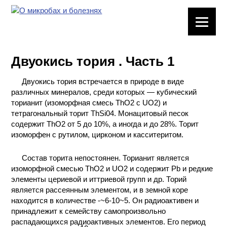
ЛАБОРАТОРНОЕ
ОБОРУДОВАНИЕ
Двуокись тория . Часть 1
ХИМИЧЕСКАЯ
ПОСУДА
Двуокись тория встречается в природе в виде
различных минералов, среди которых — кубический
ВРЕДНЫЕ
торианит (изоморфная смесь ThO2 с UO2) и
ФАКТОРЫ
тетрагональный торит ThSi04. Монацитовый песок
содержит ThO2 от 5 до 10%, а иногда и до 28%. Торит
изоморфен с рутилом, цирконом и касситеритом.
МЕТОДЫ
ПРАКТИЧЕСКОЙ
Состав торита непостоянен. Торианит является
ХИМИИ
изоморфной смесью ThO2 и UO2 и содержит Pb и редкие
элементы цериевой и иттриевой групп и др. Торий
ХИМИЯ НА
является рассеянным элементом, и в земной коре
ПРОИЗВОДСТВЕ
находится в количестве -~6-10~5. Он радиоактивен и
И ХИМИЧЕСКАЯ
принадлежит к семейству самопроизвольно
ТЕХНОЛОГИЯ
распадающихся радиоактивных элементов. Его период