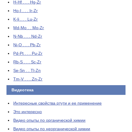
H-Hf . . . Hg-Zr
Ho-I . . . Ir-Zr
K-li . . . Lu-Zr
Md-Mo . . Mo-Zr
N-Nb . . . Nd-Zr
Ni-O . . . Pb-Zr
Pd-Pt . . . Pu-Zr
Rb-S . . . Sc-Zr
Se-Sn . . Tl-Zn
Tm-V . . . Zn-Zr
Видеотека
Интересные свойства ртути и ее применение
Это интересно
Видео опыты по органической химии
Видео опыты по неорганической химии