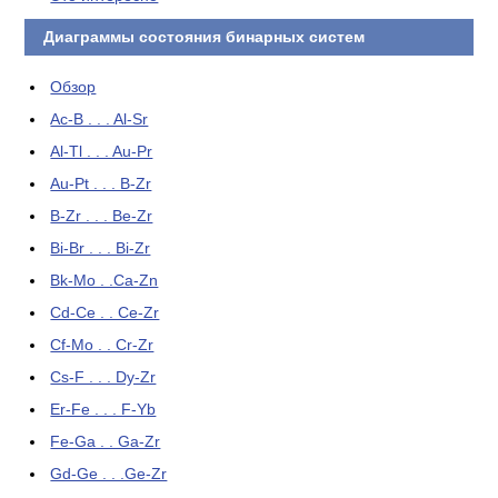
Диаграммы состояния бинарных систем
Обзор
Ac-B . . . Al-Sr
Al-Tl . . . Au-Pr
Au-Pt . . . B-Zr
B-Zr . . . Be-Zr
Bi-Br . . . Bi-Zr
Bk-Mo . .Ca-Zn
Cd-Ce . . Ce-Zr
Cf-Mo . . Cr-Zr
Cs-F . . . Dy-Zr
Er-Fe . . . F-Yb
Fe-Ga . . Ga-Zr
Gd-Ge . . .Ge-Zr