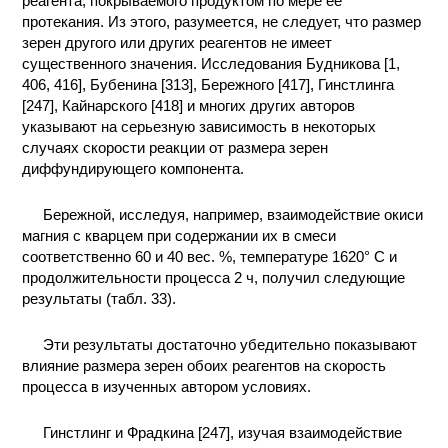
реагента, покрываемого продуктом по мере ее
протекания. Из этого, разумеется, не следует, что размер
КОНТАКТЫ
зерен другого или других реагентов не имеет
существенного значения. Исследования Будникова [1,
406, 416], Бубенина [313], Бережного [417], Гинстлинга
[247], Кайнарского [418] и многих других авторов
указывают на серьезную зависимость в некоторых
случаях скорости реакции от размера зерен
диффундирующего компонента.
Бережной, исследуя, например, взаимодействие окиси
магния с кварцем при содержании их в смеси
соответственно 60 и 40 вес. %, температуре 1620° С и
продолжительности процесса 2 ч, получил следующие
результаты (табл. 33).
Эти результаты достаточно убедительно показывают
влияние размера зерен обоих реагентов на скорость
процесса в изученных автором условиях.
Гинстлинг и Фрадкина [247], изучая взаимодействие