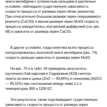
окиси молибдена с углекислым кальцием в различных
условиях, наблюдали существенную зависимость
скорости процесса от размера зерен обоих реагентов.
При относительно большом размере зерен покрываемого
реагента (СаС03) и малом размере зерен Мо03 скорость
процесса определялась внутренней диффузией (см. рис.
68) и зависела от размера зерен СаС03.
В других условиях, когда кинетика всего процесса
контролировалась возгонкой окиси молибдена (рис. 74),
скорость реакции зависела от размера зерен Мо03.
На рис. 75 и в табл. 34 приведены результаты
изученного Кай-нарским и Сидоровым [418] синтеза
ганита на окиси цинка (ZnO — 99,84%) и глинозема (Al2O3
— 99,31%) при соотношении между ними 1:1 и
температурах 800 и 1200 0С.
Эти результаты также подтверждают существенную
зависимость скорости процесса от размера зерен