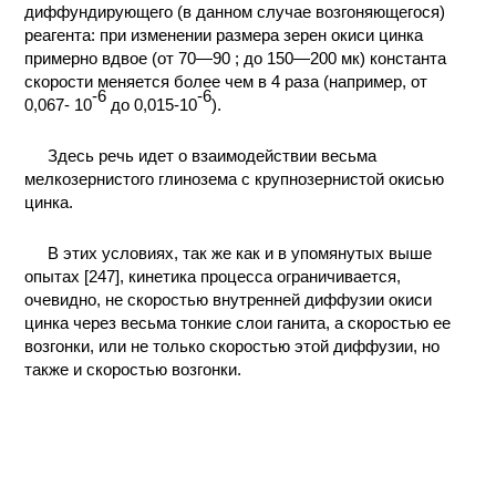
диффундирующего (в данном случае возгоняющегося)
реагента: при изменении размера зерен окиси цинка
примерно вдвое (от 70—90 ; до 150—200 мк) константа
скорости меняется более чем в 4 раза (например, от
-6
-6
0,067- 10
до 0,015-10
).
Здесь речь идет о взаимодействии весьма
мелкозернистого глинозема с крупнозернистой окисью
цинка.
В этих условиях, так же как и в упомянутых выше
опытах [247], кинетика процесса ограничивается,
очевидно, не скоростью внутренней диффузии окиси
цинка через весьма тонкие слои ганита, а скоростью ее
возгонки, или не только скоростью этой диффузии, но
также и скоростью возгонки.