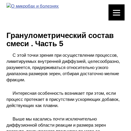
ЛАБОРАТОРНОЕ
ОБОРУДОВАНИЕ
Гранулометрический состав
ХИМИЧЕСКАЯ
смеси . Часть 5
ПОСУДА
С этой точки зрения при осуществлении процессов,
ВРЕДНЫЕ
лимитируемых внутренней диффузией, целесообразно,
ФАКТОРЫ
разумеется, придерживаться относительно узкого
диапазона размеров зерен, отбирая достаточно мелкие
МЕТОДЫ
фракции.
ПРАКТИЧЕСКОЙ
ХИМИИ
Интересная особенность возникает при этом, если
процесс протекает в присутствии ускоряющих добавок,
действующих как плавни.
ХИМИЯ НА
ПРОИЗВОДСТВЕ
И ХИМИЧЕСКАЯ
Выше мы касались почти исключительно
ТЕХНОЛОГИЯ
диффузионной области реакции и размера зерен