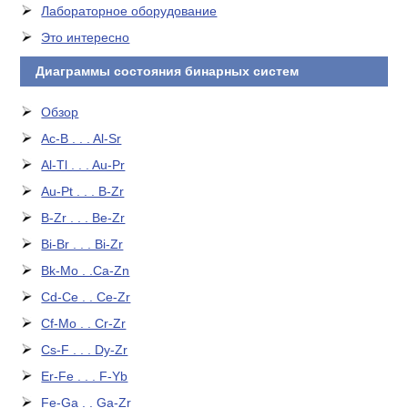
Лабораторное оборудование
Это интересно
Диаграммы состояния бинарных систем
Обзор
Ac-B . . . Al-Sr
Al-Tl . . . Au-Pr
Au-Pt . . . B-Zr
B-Zr . . . Be-Zr
Bi-Br . . . Bi-Zr
Bk-Mo . .Ca-Zn
Cd-Ce . . Ce-Zr
Cf-Mo . . Cr-Zr
Cs-F . . . Dy-Zr
Er-Fe . . . F-Yb
Fe-Ga . . Ga-Zr