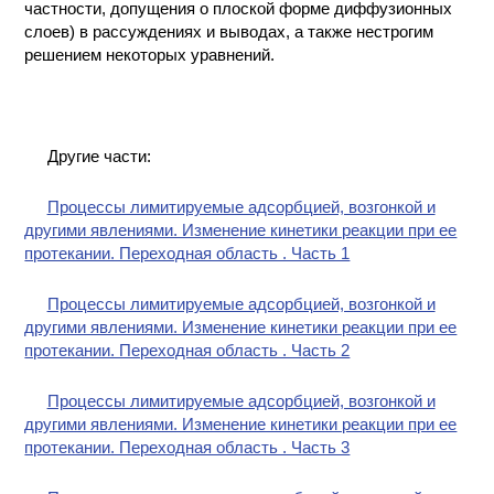
частности, допущения о плоской форме диффузионных
слоев) в рассуждениях и выводах, а также нестрогим
решением некоторых уравнений.
Другие части:
Процессы лимитируемые адсорбцией, возгонкой и
другими явлениями. Изменение кинетики реакции при ее
протекании. Переходная область . Часть 1
Процессы лимитируемые адсорбцией, возгонкой и
другими явлениями. Изменение кинетики реакции при ее
протекании. Переходная область . Часть 2
Процессы лимитируемые адсорбцией, возгонкой и
другими явлениями. Изменение кинетики реакции при ее
протекании. Переходная область . Часть 3