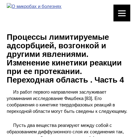
ЛАБОРАТОРНОЕ
ОБОРУДОВАНИЕ
Процессы лимитируемые
ХИМИЧЕСКАЯ
адсорбцией, возгонкой и
ПОСУДА
другими явлениями.
Изменение кинетики реакции
ВРЕДНЫЕ
ФАКТОРЫ
при ее протекании.
Переходная область . Часть 4
МЕТОДЫ
ПРАКТИЧЕСКОЙ
Из работ первого направления заслуживает
ХИМИИ
упоминания исследование Фишбека [83]. Его
соображения о кинетике твердофазовых реакций в
ХИМИЯ НА
переходной области могут быть сведены к следующему.
ПРОИЗВОДСТВЕ
И ХИМИЧЕСКАЯ
Пусть два вещества реагируют между собой с
ТЕХНОЛОГИЯ
образованием диффузионного слоя их соединения так,