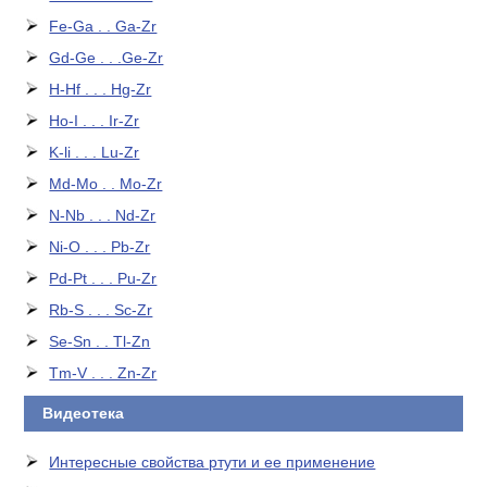
Fe-Ga . . Ga-Zr
Gd-Ge . . .Ge-Zr
H-Hf . . . Hg-Zr
Ho-I . . . Ir-Zr
K-li . . . Lu-Zr
Md-Mo . . Mo-Zr
N-Nb . . . Nd-Zr
Ni-O . . . Pb-Zr
Pd-Pt . . . Pu-Zr
Rb-S . . . Sc-Zr
Se-Sn . . Tl-Zn
Tm-V . . . Zn-Zr
Видеотека
Интересные свойства ртути и ее применение