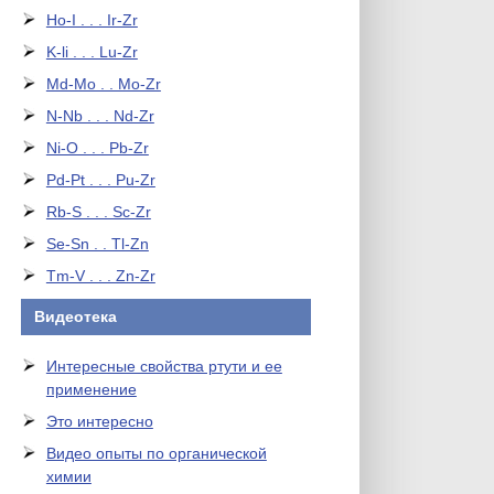
Ho-I . . . Ir-Zr
K-li . . . Lu-Zr
Md-Mo . . Mo-Zr
N-Nb . . . Nd-Zr
Ni-O . . . Pb-Zr
Pd-Pt . . . Pu-Zr
Rb-S . . . Sc-Zr
Se-Sn . . Tl-Zn
Tm-V . . . Zn-Zr
Видеотека
Интересные свойства ртути и ее
применение
Это интересно
Видео опыты по органической
химии