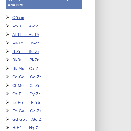
систем
Обзор
Ac-B . . . Al-Sr
Al-Tl . . . Au-Pr
Au-Pt . . . B-Zr
B-Zr . . . Be-Zr
Bi-Br . . . Bi-Zr
Bk-Mo . .Ca-Zn
Cd-Ce . . Ce-Zr
Cf-Mo . . Cr-Zr
Cs-F . . . Dy-Zr
Er-Fe . . . F-Yb
Fe-Ga . . Ga-Zr
Gd-Ge . . .Ge-Zr
H-Hf . . . Hg-Zr