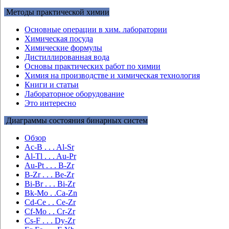
Методы практической химии
Основные операции в хим. лаборатории
Химическая посуда
Химические формулы
Дистиллированная вода
Основы практических работ по химии
Химия на производстве и химическая технология
Книги и статьи
Лабораторное оборудование
Это интересно
Диаграммы состояния бинарных систем
Обзор
Ac-B . . . Al-Sr
Al-Tl . . . Au-Pr
Au-Pt . . . B-Zr
B-Zr . . . Be-Zr
Bi-Br . . . Bi-Zr
Bk-Mo . .Ca-Zn
Cd-Ce . . Ce-Zr
Cf-Mo . . Cr-Zr
Cs-F . . . Dy-Zr