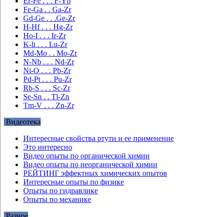
Er-Fe . . . F-Yb
Fe-Ga . . Ga-Zr
Gd-Ge . . .Ge-Zr
H-Hf . . . Hg-Zr
Ho-I . . . Ir-Zr
K-li . . . Lu-Zr
Md-Mo . . Mo-Zr
N-Nb . . . Nd-Zr
Ni-O . . . Pb-Zr
Pd-Pt . . . Pu-Zr
Rb-S . . . Sc-Zr
Se-Sn . . Tl-Zn
Tm-V . . . Zn-Zr
Видеотека
Интересные свойства ртути и ее применение
Это интересно
Видео опыты по органической химии
Видео опыты по неорганической химии
РЕЙТИНГ эффектных химических опытов
Интересные опыты по физике
Опыты по гидравлике
Опыты по механике
Разное