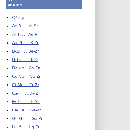
систем
Обзор
Ac-B . . . Al-Sr
Al-Tl . . . Au-Pr
Au-Pt . . . B-Zr
B-Zr . . . Be-Zr
Bi-Br . . . Bi-Zr
Bk-Mo . .Ca-Zn
Cd-Ce . . Ce-Zr
Cf-Mo . . Cr-Zr
Cs-F . . . Dy-Zr
Er-Fe . . . F-Yb
Fe-Ga . . Ga-Zr
Gd-Ge . . .Ge-Zr
H-Hf . . . Hg-Zr