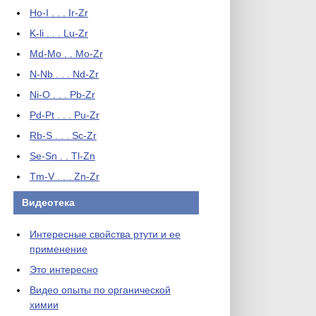
Ho-I . . . Ir-Zr
K-li . . . Lu-Zr
Md-Mo . . Mo-Zr
N-Nb . . . Nd-Zr
Ni-O . . . Pb-Zr
Pd-Pt . . . Pu-Zr
Rb-S . . . Sc-Zr
Se-Sn . . Tl-Zn
Tm-V . . . Zn-Zr
Видеотека
Интересные свойства ртути и ее
применение
Это интересно
Видео опыты по органической
химии