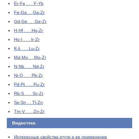
Er-Fe . . . F-Yb
Fe-Ga . . Ga-Zr
Gd-Ge . . .Ge-Zr
H-Hf . . . Hg-Zr
Ho-I . . . Ir-Zr
K-li . . . Lu-Zr
Md-Mo . . Mo-Zr
N-Nb . . . Nd-Zr
Ni-O . . . Pb-Zr
Pd-Pt . . . Pu-Zr
Rb-S . . . Sc-Zr
Se-Sn . . Tl-Zn
Tm-V . . . Zn-Zr
Видеотека
Интересные свойства ртути и ее применение