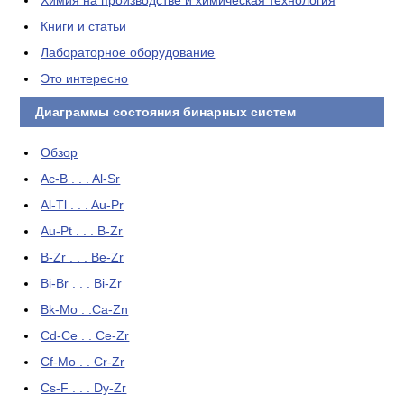
Химия на производстве и химическая технология
Книги и статьи
Лабораторное оборудование
Это интересно
Диаграммы состояния бинарных систем
Обзор
Ac-B . . . Al-Sr
Al-Tl . . . Au-Pr
Au-Pt . . . B-Zr
B-Zr . . . Be-Zr
Bi-Br . . . Bi-Zr
Bk-Mo . .Ca-Zn
Cd-Ce . . Ce-Zr
Cf-Mo . . Cr-Zr
Cs-F . . . Dy-Zr