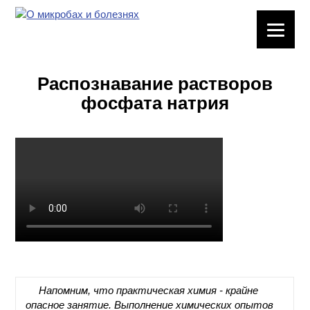
ЛАБОРАТОРНОЕ
ОБОРУДОВАНИЕ
Распознавание растворов
ХИМИЧЕСКАЯ
фосфата натрия
ПОСУДА
ВРЕДНЫЕ
ФАКТОРЫ
МЕТОДЫ
ПРАКТИЧЕСКОЙ
ХИМИИ
ХИМИЯ НА
ПРОИЗВОДСТВЕ
И ХИМИЧЕСКАЯ
Напомним, что практическая химия - крайне
ТЕХНОЛОГИЯ
опасное занятие. Выполнение химических опытов