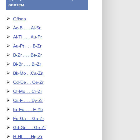
систем
Обзор
Ac-B . . . Al-Sr
Al-Tl . . . Au-Pr
Au-Pt . . . B-Zr
B-Zr . . . Be-Zr
Bi-Br . . . Bi-Zr
Bk-Mo . .Ca-Zn
Cd-Ce . . Ce-Zr
Cf-Mo . . Cr-Zr
Cs-F . . . Dy-Zr
Er-Fe . . . F-Yb
Fe-Ga . . Ga-Zr
Gd-Ge . . .Ge-Zr
H-Hf . . . Hg-Zr