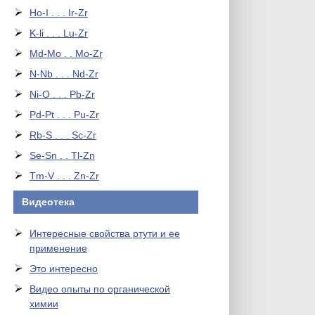
Ho-I . . . Ir-Zr
K-li . . . Lu-Zr
Md-Mo . . Mo-Zr
N-Nb . . . Nd-Zr
Ni-O . . . Pb-Zr
Pd-Pt . . . Pu-Zr
Rb-S . . . Sc-Zr
Se-Sn . . Tl-Zn
Tm-V . . . Zn-Zr
Видеотека
Интересные свойства ртути и ее
применение
Это интересно
Видео опыты по органической
химии