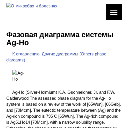
ЛАБОРАТОРНОЕ
ОБОРУДОВАНИЕ
Фазовая диаграмма системы
ХИМИЧЕСКАЯ
Ag-Ho
ПОСУДА
К оглавлению: Другие диаграммы (Others phase
ВРЕДНЫЕ
diargams)
ФАКТОРЫ
МЕТОДЫ
ПРАКТИЧЕСКОЙ
ХИМИИ
Ag-Ho (Silver-Holmium) K.A. Gschneidner, Jr. and F.W.
Calderwood The assessed phase diagram for the Ag-Ho
ХИМИЯ НА
system is based on a review of the work of [65Wun], [66Geb],
ПРОИЗВОДСТВЕ
and [70Mcm]. The eutectic temperature between (Ag) and the
И ХИМИЧЕСКАЯ
Ag-rich compound is 795 C [65Wun]. The Ag-rich compound
ТЕХНОЛОГИЯ
is Ag51Ho14 [70Mcm], with a narrow solubility range.