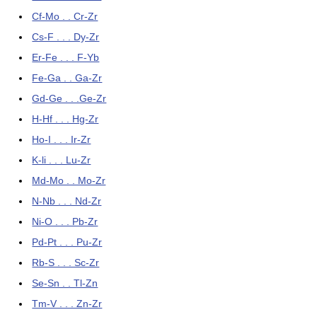
Cf-Mo . . Cr-Zr
Cs-F . . . Dy-Zr
Er-Fe . . . F-Yb
Fe-Ga . . Ga-Zr
Gd-Ge . . .Ge-Zr
H-Hf . . . Hg-Zr
Ho-I . . . Ir-Zr
K-li . . . Lu-Zr
Md-Mo . . Mo-Zr
N-Nb . . . Nd-Zr
Ni-O . . . Pb-Zr
Pd-Pt . . . Pu-Zr
Rb-S . . . Sc-Zr
Se-Sn . . Tl-Zn
Tm-V . . . Zn-Zr