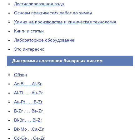
Дистиллированная вода
Основы практических работ по химии
Химия на производстве и химическая технология
Книги и статьи
Лабораторное оборудование
Это интересно
Диаграммы состояния бинарных систем
Обзор
Ac-B . . . Al-Sr
Al-Tl . . . Au-Pr
Au-Pt . . . B-Zr
B-Zr . . . Be-Zr
Bi-Br . . . Bi-Zr
Bk-Mo . .Ca-Zn
Cd-Ce . . Ce-Zr