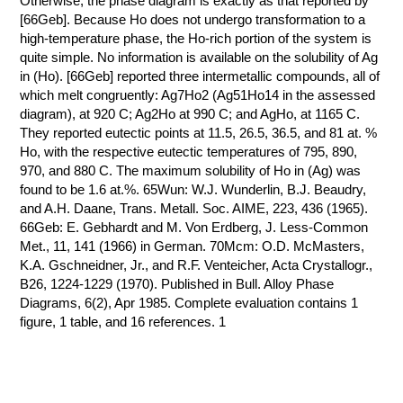
Otherwise, the phase diagram is exactly as that reported by
[66Geb]. Because Ho does not undergo transformation to a
КОНТАКТЫ
high-temperature phase, the Ho-rich portion of the system is
quite simple. No information is available on the solubility of Ag
in (Ho). [66Geb] reported three intermetallic compounds, all of
which melt congruently: Ag7Ho2 (Ag51Ho14 in the assessed
diagram), at 920 C; Ag2Ho at 990 C; and AgHo, at 1165 C.
They reported eutectic points at 11.5, 26.5, 36.5, and 81 at. %
Ho, with the respective eutectic temperatures of 795, 890,
970, and 880 C. The maximum solubility of Ho in (Ag) was
found to be 1.6 at.%. 65Wun: W.J. Wunderlin, B.J. Beaudry,
and A.H. Daane, Trans. Metall. Soc. AIME, 223, 436 (1965).
66Geb: E. Gebhardt and M. Von Erdberg, J. Less-Common
Met., 11, 141 (1966) in German. 70Mcm: O.D. McMasters,
K.A. Gschneidner, Jr., and R.F. Venteicher, Acta Crystallogr.,
B26, 1224-1229 (1970). Published in Bull. Alloy Phase
Diagrams, 6(2), Apr 1985. Complete evaluation contains 1
figure, 1 table, and 16 references. 1