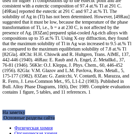
used for higher Tl compositions up to the eutectic point and are
consistent with a eutectic composition of 97.4 at.% Tl at 291 C.
[49Rau] reported the eutectic at 291 C and 97.2 at.% Tl. The
solubility of Ag in (Tl) has not been determined. However, [49Rau]
suggested that it must be low, because the temperature of the phase
transformation of Tl, i.e., b = a at 230 C, is not affected by the
presence of Ag. [83Zan] prepared splat-cooled Ag-rich alloys with
compositions up to 35 at.% Tl. Using X-ray diffraction, they found
that the maximum solubility of Tl in Ag was increased to 9.5 at.% Tl
as compared to the maximum equilibrium solubility of 7.8 at.% Tl
[82Gla]. 40Chi: H.H. Chiswik and R. Hultgren, Trans. AIME, 137,
442-446 (1940). 46Rau: E. Raub and A. Engel, Z. Metallkd., 37,
76-81 (1946). 56Kle: O.J. Kleppa, J. Phys. Chem., 60, 446-452
(1956). 82Gla: V.M. Glazov and L.M. Pavlova, Russ. Metall., 5,
175-177 (1982). 83Zan: G. Zanicchi, V. Contardi, R. Marazza, and
R. Ferro, J. Less-Common Met., 95, L1-L2 (1983). Published in
Bull. Alloy Phase Diagrams, 10(6), Dec 1989. Complete evaluation
contains 1 figure, 5 tables, and 11 references. 1
На заметку
Основные разделы сайта
Физическая химия
Органическая химия