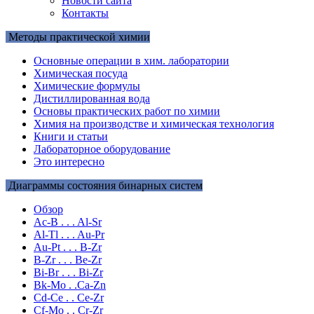
Новости сайта
Контакты
Методы практической химии
Основные операции в хим. лаборатории
Химическая посуда
Химические формулы
Дистиллированная вода
Основы практических работ по химии
Химия на производстве и химическая технология
Книги и статьи
Лабораторное оборудование
Это интересно
Диаграммы состояния бинарных систем
Обзор
Ac-B . . . Al-Sr
Al-Tl . . . Au-Pr
Au-Pt . . . B-Zr
B-Zr . . . Be-Zr
Bi-Br . . . Bi-Zr
Bk-Mo . .Ca-Zn
Cd-Ce . . Ce-Zr
Cf-Mo . . Cr-Zr