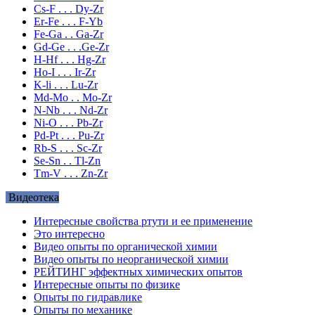
Cs-F . . . Dy-Zr
Er-Fe . . . F-Yb
Fe-Ga . . Ga-Zr
Gd-Ge . . .Ge-Zr
H-Hf . . . Hg-Zr
Ho-I . . . Ir-Zr
K-li . . . Lu-Zr
Md-Mo . . Mo-Zr
N-Nb . . . Nd-Zr
Ni-O . . . Pb-Zr
Pd-Pt . . . Pu-Zr
Rb-S . . . Sc-Zr
Se-Sn . . Tl-Zn
Tm-V . . . Zn-Zr
Видеотека
Интересные свойства ртути и ее применение
Это интересно
Видео опыты по органической химии
Видео опыты по неорганической химии
РЕЙТИНГ эффектных химических опытов
Интересные опыты по физике
Опыты по гидравлике
Опыты по механике