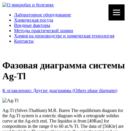
Лабораторное оборудование
Химическая посуда
Вредные факторы
Методы практической химии
Химия на производстве и химическая технология
Контакты
Фазовая диаграмма системы
Ag-Tl
К оглавлению: Другие диаграммы (Others phase diargams)
Ag-Tl (Silver-Thallium) M.R. Baren The equilibrium diagram for
the Ag-Tl system is a eutectic diagram with a retrograde solidus
curve at the Ag-rich end. The liquidus is from [49Rau] for
compositions in the range 0 to 60 at.% Tl. The data of [56Kle] are