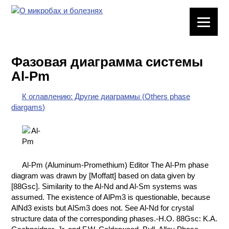
ЛАБОРАТОРНОЕ
ОБОРУДОВАНИЕ
Фазовая диаграмма системы
ХИМИЧЕСКАЯ
Al-Pm
ПОСУДА
К оглавлению: Другие диаграммы (Others phase
ВРЕДНЫЕ
diargams)
ФАКТОРЫ
МЕТОДЫ
ПРАКТИЧЕСКОЙ
ХИМИИ
Al-Pm (Aluminum-Promethium) Editor The Al-Pm phase
diagram was drawn by [Moffatt] based on data given by
ХИМИЯ НА
[88Gsc]. Similarity to the Al-Nd and Al-Sm systems was
ПРОИЗВОДСТВЕ
assumed. The existence of AlPm3 is questionable, because
И ХИМИЧЕСКАЯ
AlNd3 exists but AlSm3 does not. See Al-Nd for crystal
ТЕХНОЛОГИЯ
structure data of the corresponding phases.-H.O. 88Gsc: K.A.