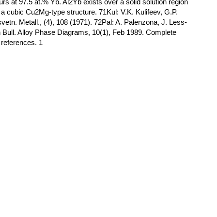
rs at 97.5 at.% Yb. Al2Yb exists over a solid solution region
 a cubic Cu2Mg-type structure. 71Kul: V.K. Kulifeev, G.P.
vetn. Metall., (4), 108 (1971). 72Pal: A. Palenzona, J. Less-
 Bull. Alloy Phase Diagrams, 10(1), Feb 1989. Complete
7 references. 1