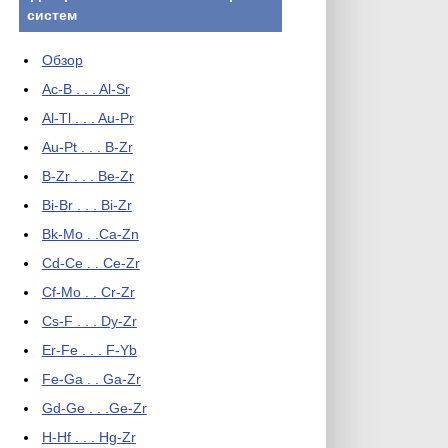
систем
Обзор
Ac-B . . . Al-Sr
Al-Tl . . . Au-Pr
Au-Pt . . . B-Zr
B-Zr . . . Be-Zr
Bi-Br . . . Bi-Zr
Bk-Mo . .Ca-Zn
Cd-Ce . . Ce-Zr
Cf-Mo . . Cr-Zr
Cs-F . . . Dy-Zr
Er-Fe . . . F-Yb
Fe-Ga . . Ga-Zr
Gd-Ge . . .Ge-Zr
H-Hf . . . Hg-Zr