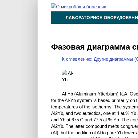
ЛАБОРАТОРНОЕ ОБОРУДОВАНИ
ХИМИЯ НА ПРОИЗВОДСТВЕ И 
Фазовая диаграмма с
К оглавлению: Другие диаграммы (O
Al-Yb (Aluminum-Ytterbium) K.A. Gsc
for the Al-Yb system is based primarily on 
temperatures of the isotherms. The system
Al2Yb, and two eutectics, one at 4 at.% Y
and Yb at 675 C and 77.5 at.% Yb. The com
Al2Yb. The latter compound melts congruently
(Al), but the addition of Al to pure Yb lowe