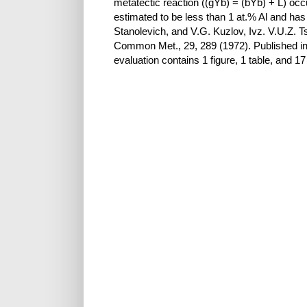
metatectic reaction ((gYb) = (bYb) + L) occu
estimated to be less than 1 at.% Al and has
Stanolevich, and V.G. Kuzlov, Ivz. V.U.Z. Ts
Common Met., 29, 289 (1972). Published in
evaluation contains 1 figure, 1 table, and 1