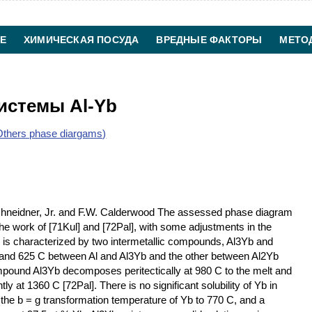
Е
ХИМИЧЕСКАЯ ПОСУДА
ВРЕДНЫЕ ФАКТОРЫ
МЕТО
ХИМИЧЕСКАЯ ТЕХНОЛОГИЯ
КОНТАКТЫ
истемы Al-Yb
thers phase diargams)
hneidner, Jr. and F.W. Calderwood The assessed phase diagram
the work of [71Kul] and [72Pal], with some adjustments in the
 is characterized by two intermetallic compounds, Al3Yb and
b and 625 C between Al and Al3Yb and the other between Al2Yb
pound Al3Yb decomposes peritectically at 980 C to the melt and
 at 1360 C [72Pal]. There is no significant solubility of Yb in
rs the b = g transformation temperature of Yb to 770 C, and a