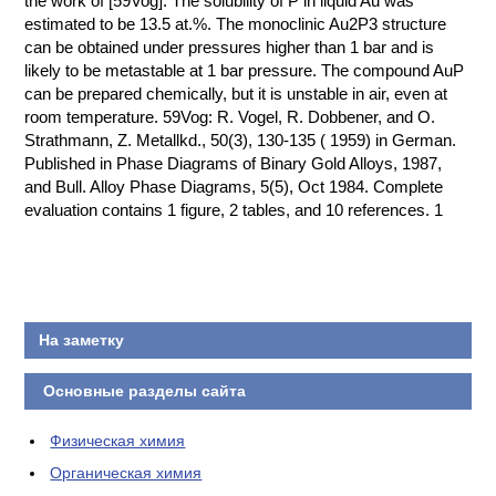
the work of [59Vog]. The solubility of P in liquid Au was
estimated to be 13.5 at.%. The monoclinic Au2P3 structure
КОНТАКТЫ
can be obtained under pressures higher than 1 bar and is
likely to be metastable at 1 bar pressure. The compound AuP
can be prepared chemically, but it is unstable in air, even at
room temperature. 59Vog: R. Vogel, R. Dobbener, and O.
Strathmann, Z. Metallkd., 50(3), 130-135 ( 1959) in German.
Published in Phase Diagrams of Binary Gold Alloys, 1987,
and Bull. Alloy Phase Diagrams, 5(5), Oct 1984. Complete
evaluation contains 1 figure, 2 tables, and 10 references. 1
На заметку
Основные разделы сайта
Физическая химия
Органическая химия