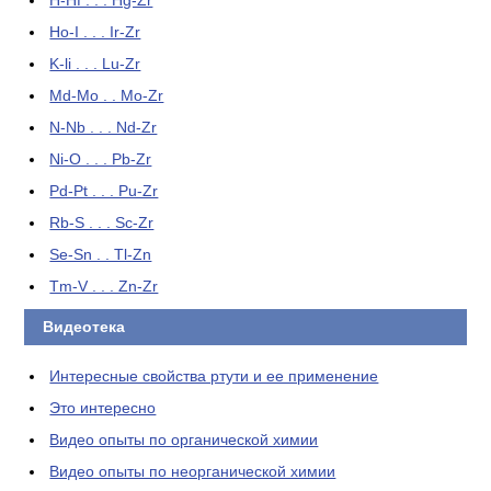
H-Hf . . . Hg-Zr
Ho-I . . . Ir-Zr
K-li . . . Lu-Zr
Md-Mo . . Mo-Zr
N-Nb . . . Nd-Zr
Ni-O . . . Pb-Zr
Pd-Pt . . . Pu-Zr
Rb-S . . . Sc-Zr
Se-Sn . . Tl-Zn
Tm-V . . . Zn-Zr
Видеотека
Интересные свойства ртути и ее применение
Это интересно
Видео опыты по органической химии
Видео опыты по неорганической химии