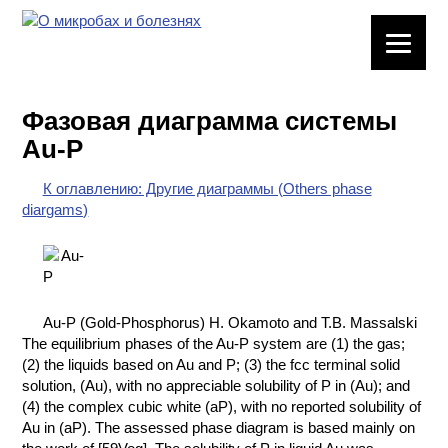
ЛАБОРАТОРНОЕ
ОБОРУДОВАНИЕ
Фазовая диаграмма системы
ХИМИЧЕСКАЯ
Au-P
ПОСУДА
К оглавлению: Другие диаграммы (Others phase
ВРЕДНЫЕ
diargams)
ФАКТОРЫ
МЕТОДЫ
ПРАКТИЧЕСКОЙ
ХИМИИ
Au-P (Gold-Phosphorus) H. Okamoto and T.B. Massalski
The equilibrium phases of the Au-P system are (1) the gas;
ХИМИЯ НА
(2) the liquids based on Au and P; (3) the fcc terminal solid
ПРОИЗВОДСТВЕ
solution, (Au), with no appreciable solubility of P in (Au); and
И ХИМИЧЕСКАЯ
(4) the complex cubic white (aP), with no reported solubility of
ТЕХНОЛОГИЯ
Au in (aP). The assessed phase diagram is based mainly on