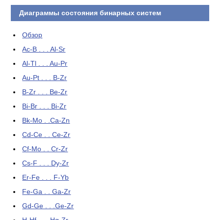
Диаграммы состояния бинарных систем
Обзор
Ac-B . . . Al-Sr
Al-Tl . . . Au-Pr
Au-Pt . . . B-Zr
B-Zr . . . Be-Zr
Bi-Br . . . Bi-Zr
Bk-Mo . .Ca-Zn
Cd-Ce . . Ce-Zr
Cf-Mo . . Cr-Zr
Cs-F . . . Dy-Zr
Er-Fe . . . F-Yb
Fe-Ga . . Ga-Zr
Gd-Ge . . .Ge-Zr