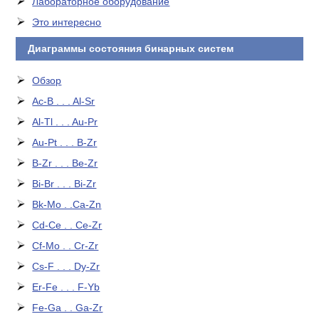
Лабораторное оборудование
Это интересно
Диаграммы состояния бинарных систем
Обзор
Ac-B . . . Al-Sr
Al-Tl . . . Au-Pr
Au-Pt . . . B-Zr
B-Zr . . . Be-Zr
Bi-Br . . . Bi-Zr
Bk-Mo . .Ca-Zn
Cd-Ce . . Ce-Zr
Cf-Mo . . Cr-Zr
Cs-F . . . Dy-Zr
Er-Fe . . . F-Yb
Fe-Ga . . Ga-Zr