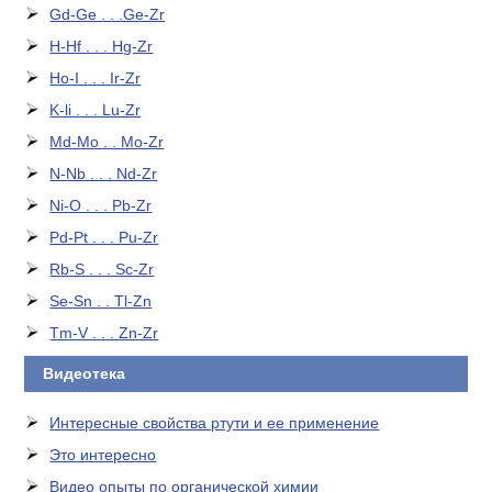
Gd-Ge . . .Ge-Zr
H-Hf . . . Hg-Zr
Ho-I . . . Ir-Zr
K-li . . . Lu-Zr
Md-Mo . . Mo-Zr
N-Nb . . . Nd-Zr
Ni-O . . . Pb-Zr
Pd-Pt . . . Pu-Zr
Rb-S . . . Sc-Zr
Se-Sn . . Tl-Zn
Tm-V . . . Zn-Zr
Видеотека
Интересные свойства ртути и ее применение
Это интересно
Видео опыты по органической химии