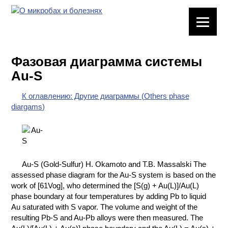
ЛАБОРАТОРНОЕ
ОБОРУДОВАНИЕ
Фазовая диаграмма системы
ХИМИЧЕСКАЯ
Au-S
ПОСУДА
К оглавлению: Другие диаграммы (Others phase
ВРЕДНЫЕ
diargams)
ФАКТОРЫ
МЕТОДЫ
ПРАКТИЧЕСКОЙ
ХИМИИ
Au-S (Gold-Sulfur) H. Okamoto and T.B. Massalski The
assessed phase diagram for the Au-S system is based on the
ХИМИЯ НА
work of [61Vog], who determined the [S(g) + Au(L)]/Au(L)
ПРОИЗВОДСТВЕ
phase boundary at four temperatures by adding Pb to liquid
И ХИМИЧЕСКАЯ
Au saturated with S vapor. The volume and weight of the
ТЕХНОЛОГИЯ
resulting Pb-S and Au-Pb alloys were then measured. The