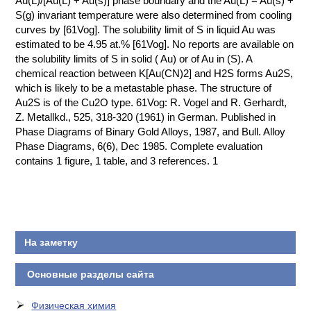
Au(L)/[Au(L) + Au(s)] phase boundary and the Au(L) = Au(s) +
S(g) invariant temperature were also determined from cooling
КОНТАКТЫ
curves by [61Vog]. The solubility limit of S in liquid Au was
estimated to be 4.95 at.% [61Vog]. No reports are available on
the solubility limits of S in solid ( Au) or of Au in (S). A
chemical reaction between K[Au(CN)2] and H2S forms Au2S,
which is likely to be a metastable phase. The structure of
Au2S is of the Cu2O type. 61Vog: R. Vogel and R. Gerhardt,
Z. Metallkd., 525, 318-320 (1961) in German. Published in
Phase Diagrams of Binary Gold Alloys, 1987, and Bull. Alloy
Phase Diagrams, 6(6), Dec 1985. Complete evaluation
contains 1 figure, 1 table, and 3 references. 1
На заметку
Основные разделы сайта
Физическая химия