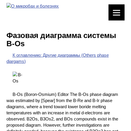
ЛАБОРАТОРНОЕ
ОБОРУДОВАНИЕ
Фазовая диаграмма системы
ХИМИЧЕСКАЯ
B-Os
ПОСУДА
К оглавлению: Другие диаграммы (Others phase
ВРЕДНЫЕ
diargams)
ФАКТОРЫ
МЕТОДЫ
ПРАКТИЧЕСКОЙ
ХИМИИ
B-Os (Boron-Osmium) Editor The B-Os phase diagram
was estimated by [Spear] from the B-Re and B-Ir phase
ХИМИЯ НА
diagrams, where a trend toward lower boride melting
ПРОИЗВОДСТВЕ
temperatures with an increase in metal d-electrons are
И ХИМИЧЕСКАЯ
observed. B2Os, B3Os2, and BOs compounds exist in the
ТЕХНОЛОГИЯ
proposed diagram. However, further investigations are