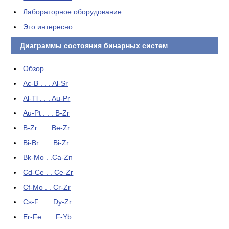
Лабораторное оборудование
Это интересно
Диаграммы состояния бинарных систем
Обзор
Ac-B . . . Al-Sr
Al-Tl . . . Au-Pr
Au-Pt . . . B-Zr
B-Zr . . . Be-Zr
Bi-Br . . . Bi-Zr
Bk-Mo . .Ca-Zn
Cd-Ce . . Ce-Zr
Cf-Mo . . Cr-Zr
Cs-F . . . Dy-Zr
Er-Fe . . . F-Yb