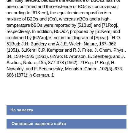
definitely needed, because the existence of B3Os2 has not
been confirmed and the existence of BOs is controversial:
КОНТАКТЫ
according to [61Kem], the equiatomic composition is a
mixture of B2Os and (Os), whereas aBOs and a high-
temperature bBOs were reported by [51Bud] and [71Rog],
respectively. In addition, B5Os2, proposed by [61Kem] and
confirmed by [62Aro], is not in the diagram of [Spear]. -H.O.
51Bud: J.H. Buddery and A.J.E. Welch, Nature, 167, 362
(1951). 61Kem: C.P. Kempter and R.J. Fries, J. Chem. Phys.,
34, 1994-1995 (1961). 62Aro: B. Aronson, E. Stenberg, and J.
Aselius, Nature, 195, 377-378 (1962). 71Rog: P. Rogl, H.
Nowotny, and F. Benesovsky, Monatsh. Chem., 102(3), 678-
686 (1971) in German. 1
На заметку
Основные разделы сайта