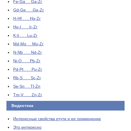
Fe-Ga . . Ga-Zr
Gd-Ge . . .Ge-Zr
H-Hf . . . Hg-Zr
Ho-I . . . Ir-Zr
K-li . . . Lu-Zr
Md-Mo . . Mo-Zr
N-Nb . . . Nd-Zr
Ni-O . . . Pb-Zr
Pd-Pt . . . Pu-Zr
Rb-S . . . Sc-Zr
Se-Sn . . Tl-Zn
Tm-V . . . Zn-Zr
Видеотека
Интересные свойства ртути и ее применение
Это интересно