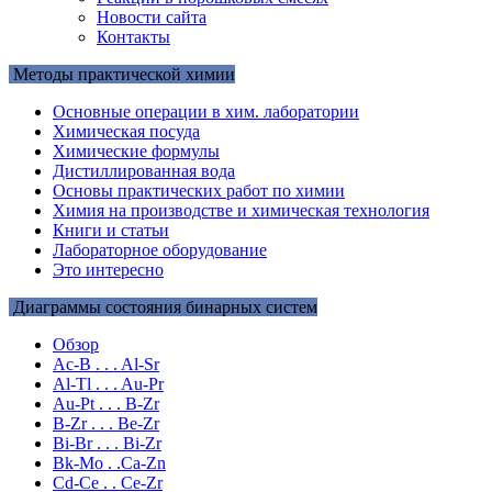
Новости сайта
Контакты
Методы практической химии
Основные операции в хим. лаборатории
Химическая посуда
Химические формулы
Дистиллированная вода
Основы практических работ по химии
Химия на производстве и химическая технология
Книги и статьи
Лабораторное оборудование
Это интересно
Диаграммы состояния бинарных систем
Обзор
Ac-B . . . Al-Sr
Al-Tl . . . Au-Pr
Au-Pt . . . B-Zr
B-Zr . . . Be-Zr
Bi-Br . . . Bi-Zr
Bk-Mo . .Ca-Zn
Cd-Ce . . Ce-Zr