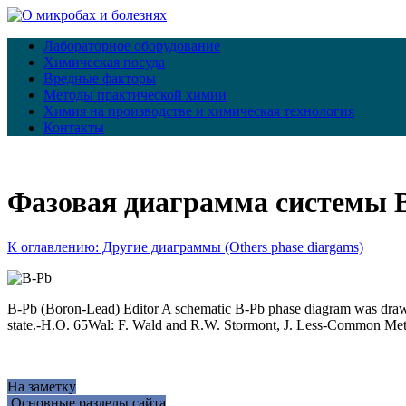
Лабораторное оборудование
Химическая посуда
Вредные факторы
Методы практической химии
Химия на производстве и химическая технология
Контакты
Фазовая диаграмма системы 
К оглавлению: Другие диаграммы (Others phase diargams)
B-Pb (Boron-Lead) Editor A schematic B-Pb phase diagram was drawn b
state.-H.O. 65Wal: F. Wald and R.W. Stormont, J. Less-Common Met.
На заметку
Основные разделы сайта