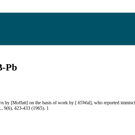
B-Pb
y [Moffatt] on the basis of work by [ 65Wal], who reported immiscibil
, 9(6), 423-433 (1965). 1