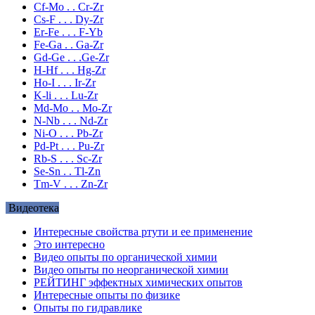
Cf-Mo . . Cr-Zr
Cs-F . . . Dy-Zr
Er-Fe . . . F-Yb
Fe-Ga . . Ga-Zr
Gd-Ge . . .Ge-Zr
H-Hf . . . Hg-Zr
Ho-I . . . Ir-Zr
K-li . . . Lu-Zr
Md-Mo . . Mo-Zr
N-Nb . . . Nd-Zr
Ni-O . . . Pb-Zr
Pd-Pt . . . Pu-Zr
Rb-S . . . Sc-Zr
Se-Sn . . Tl-Zn
Tm-V . . . Zn-Zr
Видеотека
Интересные свойства ртути и ее применение
Это интересно
Видео опыты по органической химии
Видео опыты по неорганической химии
РЕЙТИНГ эффектных химических опытов
Интересные опыты по физике
Опыты по гидравлике