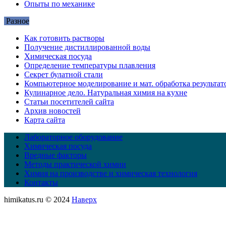
Опыты по механике
Разное
Как готовить растворы
Получение дистиллированной воды
Химическая посуда
Определение температуры плавления
Секрет булатной стали
Компьютерное моделирование и мат. обработка результат
Кулинарное дело. Натуральная химия на кухне
Статьи посетителей сайта
Архив новостей
Карта сайта
Лабораторное оборудование
Химическая посуда
Вредные факторы
Методы практической химии
Химия на производстве и химическая технология
Контакты
himikatus.ru © 2024
Наверх