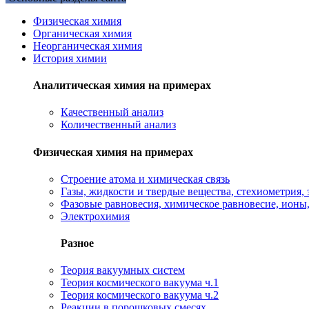
Физическая химия
Органическая химия
Неорганическая химия
История химии
Аналитическая химия на примерах
Качественный анализ
Количественный анализ
Физическая химия на примерах
Cтроение атома и химическая связь
Газы, жидкости и твердые вещества, стехиометрия, 
Фазовые равновесия, химическое равновесие, ионы
Электрохимия
Разное
Теория вакуумных систем
Теория космического вакуума ч.1
Теория космического вакуума ч.2
Реакции в порошковых смесях