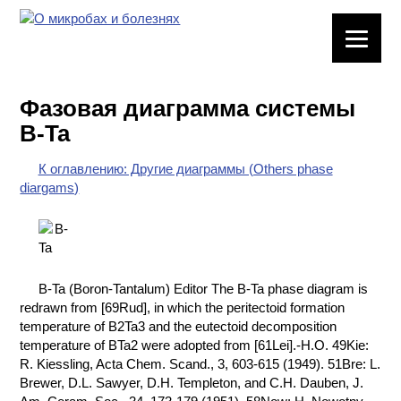
ЛАБОРАТОРНОЕ
ОБОРУДОВАНИЕ
Фазовая диаграмма системы
ХИМИЧЕСКАЯ
B-Ta
ПОСУДА
К оглавлению: Другие диаграммы (Others phase
ВРЕДНЫЕ
diargams)
ФАКТОРЫ
МЕТОДЫ
ПРАКТИЧЕСКОЙ
ХИМИИ
B-Ta (Boron-Tantalum) Editor The B-Ta phase diagram is
redrawn from [69Rud], in which the peritectoid formation
ХИМИЯ НА
temperature of B2Ta3 and the eutectoid decomposition
ПРОИЗВОДСТВЕ
temperature of BTa2 were adopted from [61Lei].-H.O. 49Kie:
И ХИМИЧЕСКАЯ
R. Kiessling, Acta Chem. Scand., 3, 603-615 (1949). 51Bre: L.
ТЕХНОЛОГИЯ
Brewer, D.L. Sawyer, D.H. Templeton, and C.H. Dauben, J.