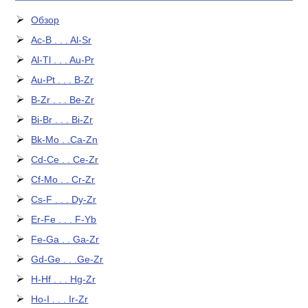
Обзор
Ac-B . . . Al-Sr
Al-Tl . . . Au-Pr
Au-Pt . . . B-Zr
B-Zr . . . Be-Zr
Bi-Br . . . Bi-Zr
Bk-Mo . .Ca-Zn
Cd-Ce . . Ce-Zr
Cf-Mo . . Cr-Zr
Cs-F . . . Dy-Zr
Er-Fe . . . F-Yb
Fe-Ga . . Ga-Zr
Gd-Ge . . .Ge-Zr
H-Hf . . . Hg-Zr
Ho-I . . . Ir-Zr