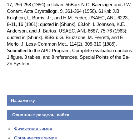
17, 256-258 (1954) in Italian. 56Bae: N.C. Baenziger and J.W.
Conant, Acta Crystallogr., 9, 361-364 (1956). 61Kni: J.B.
Knighton, L. Burris, Jr., and H.M. Feder, USAEC, ANL-6223,
8-11, 16 (1961); quoted in [Shunk]. 63Joh: I. Johnson, K.E.
Anderson, and J. Bartos, USAEC, ANL-6687, 75-76 (1963);
quoted in [Shunk]. 85Bru: G. Bruzzone, M. Ferretti, and F.
Merlo, J. Less-Common Met., 114(2), 305-310 (1985).
Submitted to the APD Program. Complete evaluation contains
1 figure, 3 tables, and 8 references. Special Points of the Ba-
Zn System
На заметку
Основные разделы сайта
Физическая химия
Органическая химия