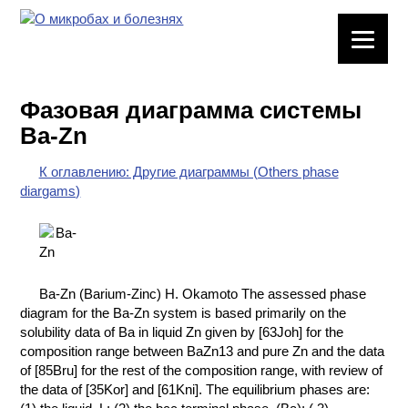
ЛАБОРАТОРНОЕ
ОБОРУДОВАНИЕ
Фазовая диаграмма системы
ХИМИЧЕСКАЯ
Ba-Zn
ПОСУДА
К оглавлению: Другие диаграммы (Others phase
ВРЕДНЫЕ
diargams)
ФАКТОРЫ
МЕТОДЫ
ПРАКТИЧЕСКОЙ
ХИМИИ
Ba-Zn (Barium-Zinc) H. Okamoto The assessed phase
diagram for the Ba-Zn system is based primarily on the
ХИМИЯ НА
solubility data of Ba in liquid Zn given by [63Joh] for the
ПРОИЗВОДСТВЕ
composition range between BaZn13 and pure Zn and the data
И ХИМИЧЕСКАЯ
of [85Bru] for the rest of the composition range, with review of
ТЕХНОЛОГИЯ
the data of [35Kor] and [61Kni]. The equilibrium phases are: