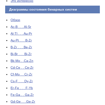
Это интересно
Диаграммы состояния бинарных систем
Обзор
Ac-B . . . Al-Sr
Al-Tl . . . Au-Pr
Au-Pt . . . B-Zr
B-Zr . . . Be-Zr
Bi-Br . . . Bi-Zr
Bk-Mo . .Ca-Zn
Cd-Ce . . Ce-Zr
Cf-Mo . . Cr-Zr
Cs-F . . . Dy-Zr
Er-Fe . . . F-Yb
Fe-Ga . . Ga-Zr
Gd-Ge . . .Ge-Zr