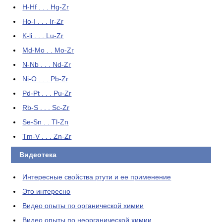
H-Hf . . . Hg-Zr
Ho-I . . . Ir-Zr
K-li . . . Lu-Zr
Md-Mo . . Mo-Zr
N-Nb . . . Nd-Zr
Ni-O . . . Pb-Zr
Pd-Pt . . . Pu-Zr
Rb-S . . . Sc-Zr
Se-Sn . . Tl-Zn
Tm-V . . . Zn-Zr
Видеотека
Интересные свойства ртути и ее применение
Это интересно
Видео опыты по органической химии
Видео опыты по неорганической химии