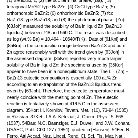
(1) the liquid, L; (2) the bcc terminal phase, (Ba); ( 3)
tetragonal MoSi2-type Ba2Zn; (4) CsCl-type BaZn; (5)
КОНТАКТЫ
orthorhombic BaZn2; (6) orthorhombic BaZn5; (7) fcc
NaZn13-type BaZn13; and (8) the cph terminal phase, (Zn).
[63Joh] measured the solubility of Ba in liquid Zn (BaZn13
liquidus) between 748 and 560 C. The result was described
as log (wt.% Ba) = 10.464 - 10640/T(K) . Data of [61Kni] and
[85Bru] in the composition range between BaZn13 and pure
Zn agree reasonably well with the trend given by [63Joh] in
the assessed diagram. [35Kor] reported very much larger
solubility of Ba in liquid Zn; the specimens used by [35Kor]
appear to have been in a nonequilibrium state. The L = (Zn) +
BaZn13 eutectic composition is essentially 100 at.% Zn
according to an extrapolation of the BaZn13 liquidus trend
given by [63Joh]. Therefore, the eutectic temperature must
nearly coincide with the melting point of Zn. The eutectic
reaction is tentatively shown at 419.5 C in the assessed
diagram. 35Kor: I.I. Kornilov, Tsvetn. Met., (10), 73-84 (1935)
in Russian. 37Ket: J.A.A. Ketelaar, J. Chem. Phys., 5, 668
(1937). 54Bae: N.C. Baenziger, E.J. Duwell, and J.W. Conant,
USAEC, Publ. C00-127 ( 1954); quoted in [Hansen]. 54Fer: R.
Ferro, Atti Accad. Naz. Lincei. Rend. Cl. Sci. Fis. Mat. Nat.,