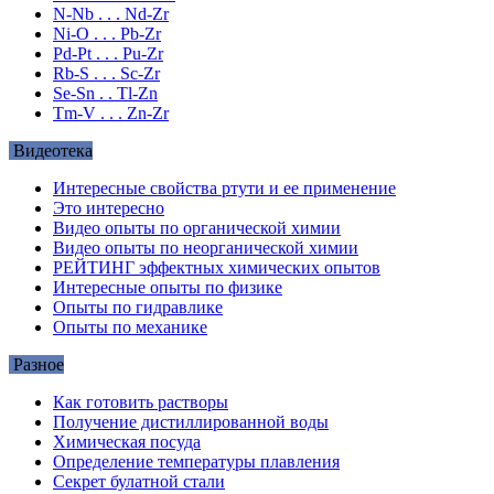
N-Nb . . . Nd-Zr
Ni-O . . . Pb-Zr
Pd-Pt . . . Pu-Zr
Rb-S . . . Sc-Zr
Se-Sn . . Tl-Zn
Tm-V . . . Zn-Zr
Видеотека
Интересные свойства ртути и ее применение
Это интересно
Видео опыты по органической химии
Видео опыты по неорганической химии
РЕЙТИНГ эффектных химических опытов
Интересные опыты по физике
Опыты по гидравлике
Опыты по механике
Разное
Как готовить растворы
Получение дистиллированной воды
Химическая посуда
Определение температуры плавления
Секрет булатной стали