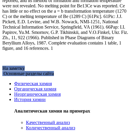
reported, and its method of formation and formation temperature
were not revealed. No melting point for Be13Ce was reported. Ce
has little or no effect on the a = b transformation temperature (1270
C) or the melting temperature of Be (1289 C) [61Pic]. 61Pic: J.J.
Pickett, E.D. Levine, and W.B. Nowack, NMI-1251, National
Technical Information Service, Springfield, VA (1961). 66Pap: I.I.
Papirov, Yu.M. Smornov, G.P. Tikhinskii, and V.O.Finkel, Ukr. Fiz.
Zh., 11, 922 (1966). Published in Phase Diagrams of Binary
Beryllium Alloys, 1987. Complete evaluation contains 1 table, 1
figure, and 16 references. 1
На заметку
Основные разделы сайта
Физическая химия
Органическая химия
Неорганическая химия
История химии
Аналитическая химия на примерах
Качественный анализ
Количественный анализ