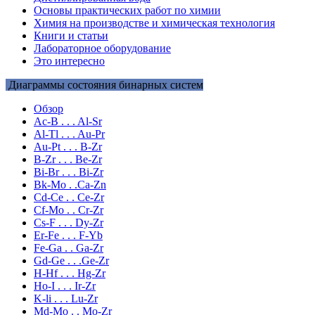
Основы практических работ по химии
Химия на производстве и химическая технология
Книги и статьи
Лабораторное оборудование
Это интересно
Диаграммы состояния бинарных систем
Обзор
Ac-B . . . Al-Sr
Al-Tl . . . Au-Pr
Au-Pt . . . B-Zr
B-Zr . . . Be-Zr
Bi-Br . . . Bi-Zr
Bk-Mo . .Ca-Zn
Cd-Ce . . Ce-Zr
Cf-Mo . . Cr-Zr
Cs-F . . . Dy-Zr
Er-Fe . . . F-Yb
Fe-Ga . . Ga-Zr
Gd-Ge . . .Ge-Zr
H-Hf . . . Hg-Zr
Ho-I . . . Ir-Zr
K-li . . . Lu-Zr
Md-Mo . . Mo-Zr