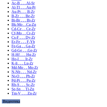
Ac-B . . . Al-Sr
Al-Tl . . . Au-Pr
Au-Pt . . . B-Zr
B-Zr . . . Be-Zr
Bi-Br . . . Bi-Zr
Bk-Mo . .Ca-Zn
Cd-Ce . . Ce-Zr
Cf-Mo . . Cr-Zr
Cs-F . . . Dy-Zr
Er-Fe . . . F-Yb
Fe-Ga . . Ga-Zr
Gd-Ge . . .Ge-Zr
H-Hf . . . Hg-Zr
Ho-I . . . Ir-Zr
K-li . . . Lu-Zr
Md-Mo . . Mo-Zr
N-Nb . . . Nd-Zr
Ni-O . . . Pb-Zr
Pd-Pt . . . Pu-Zr
Rb-S . . . Sc-Zr
Se-Sn . . Tl-Zn
Tm-V . . . Zn-Zr
Видеотека