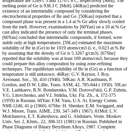
temperature are 1289 с 5 and 1270 с 6 C, respectively [Melt]. The
melting point of Ge is 938.3 C [Melt]. [46Ray] predicted the
existence of an intermetallic compound by considering the
electrochemical properties of Be and Ge. [50Kau] reported that a
compound phase was present in a 1.4 at.% Ge alloy slowly cooled
from the melt. However, examinations by [60Yan] on a 10 at.% Ge
cast alloy indicated the presence of only the terminal phases.
[60Yan] concluded that intermetallic compounds, if formed, were
stable only at high temperatures. [59Las] estimated the maximum
solubility of Be in (Ge) to be 1019 atoms/cm3 (i. e., 0.023 at.% Be
by assuming that the density of Ge is 5.3267 g/cm3). [67She]
reported that the solubility was at least 109 atoms/cm3, because they
could prepare this alloy composition by using zone-refining
techniques. The equilibrium solubility of Be in (Ge) as a function of
temperature is still unknown. 46Ray: G.V. Raynor, J. Roy.
Aeronaut. Soc., 50, 410 (1946). 50Kau: A.R. Kaufmann, P.
Gordon, and D.W. Lillie, Trans. ASM, 42, 785-844 ( 1950). 59Las:
V.E. Lashkarev, R.N. Bondarenko, V.M. Dorovol'skii, G.P. Zubrin,
V.G. Litovchenko, and V.I. Strikha, Ukr. Fiz. Zh., 4, 372-375
(1959) in Russian. 60Yan: F.M. Yans, U.S. At. Energy Comm.
NMI-1240, 41 p (1960). 67She: H. Shenker, E.M. Swiggard, and
W.J. Moore, Trans. AIME, 239, 347-349 ( 1967). 81Mol: L.V.
Molchanova, E.T. Kabeshova, and G. Abdulaev, Vestn. Moskov
Univ. Ser. 2, Khim., 22, 308-311 (1981) in Russian. Published in
Phase Diagrams of Binary Beryllium Alloys, 1987. Complete