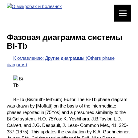
ЛАБОРАТОРНОЕ
ОБОРУДОВАНИЕ
Фазовая диаграмма системы
ХИМИЧЕСКАЯ
Bi-Tb
ПОСУДА
К оглавлению: Другие диаграммы (Others phase
ВРЕДНЫЕ
diargams)
ФАКТОРЫ
МЕТОДЫ
ПРАКТИЧЕСКОЙ
ХИМИИ
Bi-Tb (Bismuth-Terbium) Editor The Bi-Tb phase diagram
was drawn by [Moffatt] on the basis of the intermediate
ХИМИЯ НА
phases reported in [75Yos] and a presumed similarity to the
ПРОИЗВОДСТВЕ
Bi-Gd system.-H.O. 75Yos: K. Yoshihara, J.B.Taylor, L.D.
И ХИМИЧЕСКАЯ
Calvert, and J.G. Despault, J. Less- Common Met., 41, 329-
ТЕХНОЛОГИЯ
337 (1975). This updates the evaluation by K.A. Gschneidner,