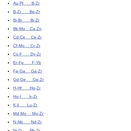
Au-Pt . . . B-Zr
B-Zr . . . Be-Zr
Bi-Br . . . Bi-Zr
Bk-Mo . .Ca-Zn
Cd-Ce . . Ce-Zr
Cf-Mo . . Cr-Zr
Cs-F . . . Dy-Zr
Er-Fe . . . F-Yb
Fe-Ga . . Ga-Zr
Gd-Ge . . .Ge-Zr
H-Hf . . . Hg-Zr
Ho-I . . . Ir-Zr
K-li . . . Lu-Zr
Md-Mo . . Mo-Zr
N-Nb . . . Nd-Zr
Ni-O . . . Pb-Zr