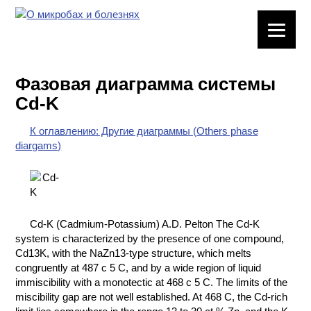
ЛАБОРАТОРНОЕ
ОБОРУДОВАНИЕ
Фазовая диаграмма системы
ХИМИЧЕСКАЯ
Cd-K
ПОСУДА
К оглавлению: Другие диаграммы (Others phase
ВРЕДНЫЕ
diargams)
ФАКТОРЫ
МЕТОДЫ
ПРАКТИЧЕСКОЙ
ХИМИИ
Cd-K (Cadmium-Potassium) A.D. Pelton The Cd-K
system is characterized by the presence of one compound,
ХИМИЯ НА
Cd13K, with the NaZn13-type structure, which melts
ПРОИЗВОДСТВЕ
congruently at 487 с 5 C, and by a wide region of liquid
И ХИМИЧЕСКАЯ
immiscibility with a monotectic at 468 с 5 C. The limits of the
ТЕХНОЛОГИЯ
miscibility gap are not well established. At 468 C, the Cd-rich