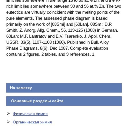
limit lies somewhere in the range 13 to 30 at.% Zn, and the K-
rich limit lies somewhere between 90 and 96 at.% Zn. The two
КОНТАКТЫ
eutectics are virtually coincident with the melting points of the
pure elements. The assessed phase diagram is based
primarily on the work of [08Smi] and [60Lan]. 08Smi: D.P.
Smith, Z. Anorg. Allg. Chem., 56, 119-125 (1908) in German.
60Lan: M.F. Lantratov and E.V. Tsarenko, J. Appl. Chem.
USSR, 33(5), 1107-1108 (1960). Published in Bull. Alloy
Phase Diagrams, 8(6), Dec 1987. Complete evaluation
contains 2 figures, 2 tables, and 9 references. 1
На заметку
Основные разделы сайта
Физическая химия
Органическая химия