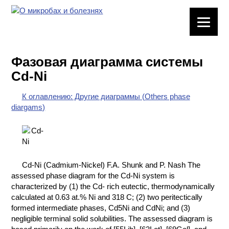
ЛАБОРАТОРНОЕ
ОБОРУДОВАНИЕ
Фазовая диаграмма системы
ХИМИЧЕСКАЯ
Cd-Ni
ПОСУДА
К оглавлению: Другие диаграммы (Others phase
ВРЕДНЫЕ
diargams)
ФАКТОРЫ
МЕТОДЫ
ПРАКТИЧЕСКОЙ
ХИМИИ
Cd-Ni (Cadmium-Nickel) F.A. Shunk and P. Nash The
assessed phase diagram for the Cd-Ni system is
ХИМИЯ НА
characterized by (1) the Cd- rich eutectic, thermodynamically
ПРОИЗВОДСТВЕ
calculated at 0.63 at.% Ni and 318 C; (2) two peritectically
И ХИМИЧЕСКАЯ
formed intermediate phases, Cd5Ni and CdNi; and (3)
ТЕХНОЛОГИЯ
negligible terminal solid solubilities. The assessed diagram is