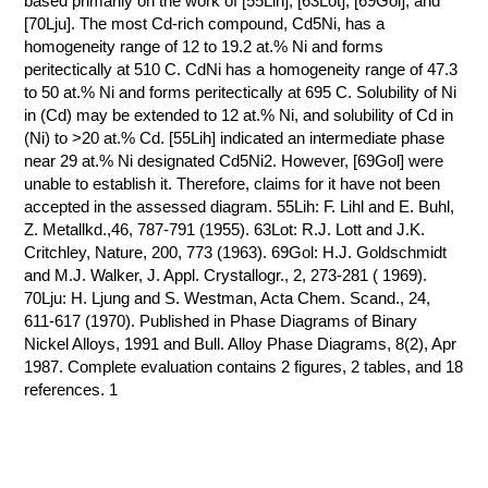
based primarily on the work of [55Lih], [63Lot], [69Gol], and
[70Lju]. The most Cd-rich compound, Cd5Ni, has a
КОНТАКТЫ
homogeneity range of 12 to 19.2 at.% Ni and forms
peritectically at 510 C. CdNi has a homogeneity range of 47.3
to 50 at.% Ni and forms peritectically at 695 C. Solubility of Ni
in (Cd) may be extended to 12 at.% Ni, and solubility of Cd in
(Ni) to >20 at.% Cd. [55Lih] indicated an intermediate phase
near 29 at.% Ni designated Cd5Ni2. However, [69Gol] were
unable to establish it. Therefore, claims for it have not been
accepted in the assessed diagram. 55Lih: F. Lihl and E. Buhl,
Z. Metallkd.,46, 787-791 (1955). 63Lot: R.J. Lott and J.K.
Critchley, Nature, 200, 773 (1963). 69Gol: H.J. Goldschmidt
and M.J. Walker, J. Appl. Crystallogr., 2, 273-281 ( 1969).
70Lju: H. Ljung and S. Westman, Acta Chem. Scand., 24,
611-617 (1970). Published in Phase Diagrams of Binary
Nickel Alloys, 1991 and Bull. Alloy Phase Diagrams, 8(2), Apr
1987. Complete evaluation contains 2 figures, 2 tables, and 18
references. 1