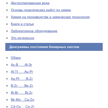
Дистиллированная вода
Основы практических работ по химии
Химия на производстве и химическая технология
Книги и статьи
Лабораторное оборудование
Это интересно
Диаграммы состояния бинарных систем
Обзор
Ac-B . . . Al-Sr
Al-Tl . . . Au-Pr
Au-Pt . . . B-Zr
B-Zr . . . Be-Zr
Bi-Br . . . Bi-Zr
Bk-Mo . .Ca-Zn
Cd-Ce . . Ce-Zr