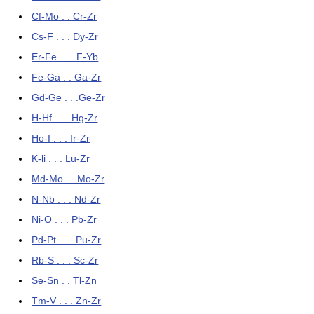
Cf-Mo . . Cr-Zr
Cs-F . . . Dy-Zr
Er-Fe . . . F-Yb
Fe-Ga . . Ga-Zr
Gd-Ge . . .Ge-Zr
H-Hf . . . Hg-Zr
Ho-I . . . Ir-Zr
K-li . . . Lu-Zr
Md-Mo . . Mo-Zr
N-Nb . . . Nd-Zr
Ni-O . . . Pb-Zr
Pd-Pt . . . Pu-Zr
Rb-S . . . Sc-Zr
Se-Sn . . Tl-Zn
Tm-V . . . Zn-Zr