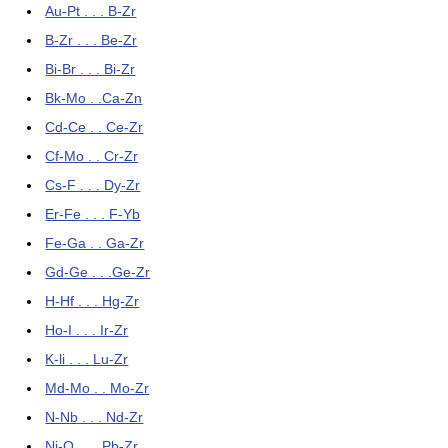
Au-Pt . . . B-Zr
B-Zr . . . Be-Zr
Bi-Br . . . Bi-Zr
Bk-Mo . .Ca-Zn
Cd-Ce . . Ce-Zr
Cf-Mo . . Cr-Zr
Cs-F . . . Dy-Zr
Er-Fe . . . F-Yb
Fe-Ga . . Ga-Zr
Gd-Ge . . .Ge-Zr
H-Hf . . . Hg-Zr
Ho-I . . . Ir-Zr
K-li . . . Lu-Zr
Md-Mo . . Mo-Zr
N-Nb . . . Nd-Zr
Ni-O . . . Pb-Zr