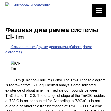
ЛАБОРАТОРНОЕ
ОБОРУДОВАНИЕ
Фазовая диаграмма системы
ХИМИЧЕСКАЯ
Cl-Tm
ПОСУДА
К оглавлению: Другие диаграммы (Others phase
ВРЕДНЫЕ
diargams)
ФАКТОРЫ
МЕТОДЫ
ПРАКТИЧЕСКОЙ
ХИМИИ
Cl-Tm (Chlorine-Thulium) Editor The Tm-Cl phase diagram
is redrawn from [69Car].Thermal analysis data indicated
ХИМИЯ НА
existence of about nine intermediate compounds between
ПРОИЗВОДСТВЕ
TmCl2 and TmCl3. The change of slope of the TmCl3 liquidus
И ХИМИЧЕСКАЯ
at 728 C is not accounted for. According to [69Car], it is not
ТЕХНОЛОГИЯ
due to a polymorphic transformation of TmCl3.-H.O. 54Tem: