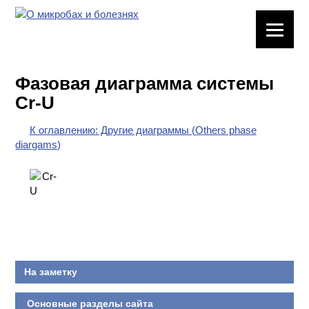
ЛАБОРАТОРНОЕ
ОБОРУДОВАНИЕ
Фазовая диаграмма системы
ХИМИЧЕСКАЯ
Cr-U
ПОСУДА
К оглавлению: Другие диаграммы (Others phase
ВРЕДНЫЕ
diargams)
ФАКТОРЫ
МЕТОДЫ
ПРАКТИЧЕСКОЙ
ХИМИИ
ХИМИЯ НА
ПРОИЗВОДСТВЕ
На заметку
И ХИМИЧЕСКАЯ
ТЕХНОЛОГИЯ
Основные разделы сайта