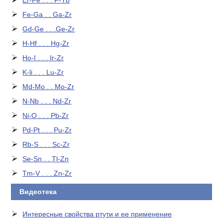
Er-Fe . . . F-Yb
Fe-Ga . . Ga-Zr
Gd-Ge . . .Ge-Zr
H-Hf . . . Hg-Zr
Ho-I . . . Ir-Zr
K-li . . . Lu-Zr
Md-Mo . . Mo-Zr
N-Nb . . . Nd-Zr
Ni-O . . . Pb-Zr
Pd-Pt . . . Pu-Zr
Rb-S . . . Sc-Zr
Se-Sn . . Tl-Zn
Tm-V . . . Zn-Zr
Видеотека
Интересные свойства ртути и ее применение