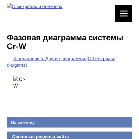
ЛАБОРАТОРНОЕ
ОБОРУДОВАНИЕ
Фазовая диаграмма системы
ХИМИЧЕСКАЯ
Cr-W
ПОСУДА
К оглавлению: Другие диаграммы (Others phase
ВРЕДНЫЕ
diargams)
ФАКТОРЫ
МЕТОДЫ
ПРАКТИЧЕСКОЙ
ХИМИИ
ХИМИЯ НА
ПРОИЗВОДСТВЕ
На заметку
И ХИМИЧЕСКАЯ
ТЕХНОЛОГИЯ
Основные разделы сайта