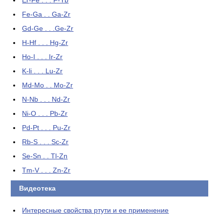
Er-Fe . . . F-Yb
Fe-Ga . . Ga-Zr
Gd-Ge . . .Ge-Zr
H-Hf . . . Hg-Zr
Ho-I . . . Ir-Zr
K-li . . . Lu-Zr
Md-Mo . . Mo-Zr
N-Nb . . . Nd-Zr
Ni-O . . . Pb-Zr
Pd-Pt . . . Pu-Zr
Rb-S . . . Sc-Zr
Se-Sn . . Tl-Zn
Tm-V . . . Zn-Zr
Видеотека
Интересные свойства ртути и ее применение