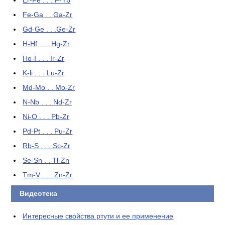
Er-Fe . . . F-Yb
Fe-Ga . . Ga-Zr
Gd-Ge . . .Ge-Zr
H-Hf . . . Hg-Zr
Ho-I . . . Ir-Zr
K-li . . . Lu-Zr
Md-Mo . . Mo-Zr
N-Nb . . . Nd-Zr
Ni-O . . . Pb-Zr
Pd-Pt . . . Pu-Zr
Rb-S . . . Sc-Zr
Se-Sn . . Tl-Zn
Tm-V . . . Zn-Zr
Видеотека
Интересные свойства ртути и ее применение