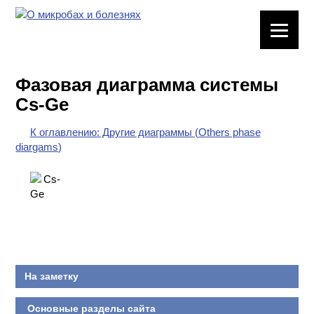
ЛАБОРАТОРНОЕ
ОБОРУДОВАНИЕ
Фазовая диаграмма системы
ХИМИЧЕСКАЯ
Cs-Ge
ПОСУДА
К оглавлению: Другие диаграммы (Others phase
ВРЕДНЫЕ
diargams)
ФАКТОРЫ
МЕТОДЫ
ПРАКТИЧЕСКОЙ
ХИМИИ
ХИМИЯ НА
ПРОИЗВОДСТВЕ
На заметку
И ХИМИЧЕСКАЯ
ТЕХНОЛОГИЯ
Основные разделы сайта