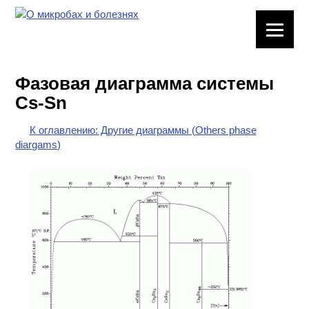
ЛАБОРАТОРНОЕ
ОБОРУДОВАНИЕ
Фазовая диаграмма системы
ХИМИЧЕСКАЯ
Cs-Sn
ПОСУДА
К оглавлению: Другие диаграммы (Others phase
ВРЕДНЫЕ
diargams)
ФАКТОРЫ
МЕТОДЫ
ПРАКТИЧЕСКОЙ
ХИМИИ
ХИМИЯ НА
ПРОИЗВОДСТВЕ
И ХИМИЧЕСКАЯ
ТЕХНОЛОГИЯ