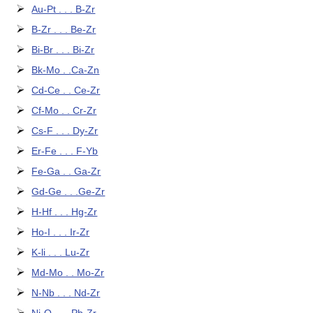
Au-Pt . . . B-Zr
B-Zr . . . Be-Zr
Bi-Br . . . Bi-Zr
Bk-Mo . .Ca-Zn
Cd-Ce . . Ce-Zr
Cf-Mo . . Cr-Zr
Cs-F . . . Dy-Zr
Er-Fe . . . F-Yb
Fe-Ga . . Ga-Zr
Gd-Ge . . .Ge-Zr
H-Hf . . . Hg-Zr
Ho-I . . . Ir-Zr
K-li . . . Lu-Zr
Md-Mo . . Mo-Zr
N-Nb . . . Nd-Zr