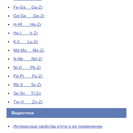
Fe-Ga . . Ga-Zr
Gd-Ge . . .Ge-Zr
H-Hf . . . Hg-Zr
Ho-I . . . Ir-Zr
K-li . . . Lu-Zr
Md-Mo . . Mo-Zr
N-Nb . . . Nd-Zr
Ni-O . . . Pb-Zr
Pd-Pt . . . Pu-Zr
Rb-S . . . Sc-Zr
Se-Sn . . Tl-Zn
Tm-V . . . Zn-Zr
Видеотека
Интересные свойства ртути и ее применение