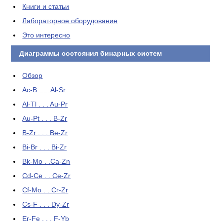
Книги и статьи
Лабораторное оборудование
Это интересно
Диаграммы состояния бинарных систем
Обзор
Ac-B . . . Al-Sr
Al-Tl . . . Au-Pr
Au-Pt . . . B-Zr
B-Zr . . . Be-Zr
Bi-Br . . . Bi-Zr
Bk-Mo . .Ca-Zn
Cd-Ce . . Ce-Zr
Cf-Mo . . Cr-Zr
Cs-F . . . Dy-Zr
Er-Fe . . . F-Yb