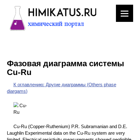
ЛАБОРАТОРНОЕ
ОБОРУДОВАНИЕ
Фазовая диаграмма системы
ХИМИЧЕСКАЯ
Cu-Ru
ПОСУДА
К оглавлению: Другие диаграммы (Others phase
ВРЕДНЫЕ
diargams)
ФАКТОРЫ
МЕТОДЫ
ПРАКТИЧЕСКОЙ
ХИМИИ
Cu-Ru (Copper-Ruthenium) P.R. Subramanian and D.E.
Laughlin Experimental data on the Cu-Ru system are very
ХИМИЯ НА
limited. Electrical resistivity measurements showed negligible