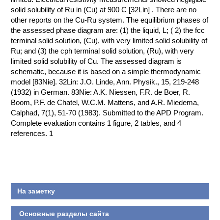
ПРОИЗВОДСТВЕ
solid solubility of Ru in (Cu) at 900 C [32Lin] . There are no
И ХИМИЧЕСКАЯ
other reports on the Cu-Ru system. The equilibrium phases of
ТЕХНОЛОГИЯ
the assessed phase diagram are: (1) the liquid, L; ( 2) the fcc
terminal solid solution, (Cu), with very limited solid solubility of
Ru; and (3) the cph terminal solid solution, (Ru), with very
КОНТАКТЫ
limited solid solubility of Cu. The assessed diagram is
schematic, because it is based on a simple thermodynamic
model [83Nie]. 32Lin: J.O. Linde, Ann. Physik., 15, 219-248
(1932) in German. 83Nie: A.K. Niessen, F.R. de Boer, R.
Boom, P.F. de Chatel, W.C.M. Mattens, and A.R. Miedema,
Calphad, 7(1), 51-70 (1983). Submitted to the APD Program.
Complete evaluation contains 1 figure, 2 tables, and 4
references. 1
На заметку
Основные разделы сайта