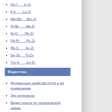
Ho-I . . . Ir-Zr
K-li . . . Lu-Zr
Md-Mo . . Mo-Zr
N-Nb . . . Nd-Zr
Ni-O . . . Pb-Zr
Pd-Pt . . . Pu-Zr
Rb-S . . . Sc-Zr
Se-Sn . . Tl-Zn
Tm-V . . . Zn-Zr
Видеотека
Интересные свойства ртути и ее
применение
Это интересно
Видео опыты по органической
химии