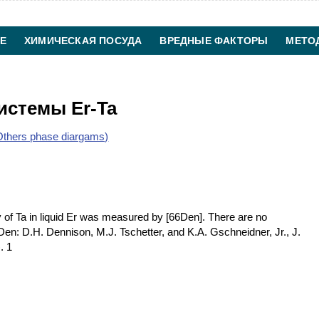
Е
ХИМИЧЕСКАЯ ПОСУДА
ВРЕДНЫЕ ФАКТОРЫ
МЕТО
ХИМИЧЕСКАЯ ТЕХНОЛОГИЯ
КОНТАКТЫ
истемы Er-Ta
thers phase diargams)
y of Ta in liquid Er was measured by [66Den]. There are no
Den: D.H. Dennison, M.J. Tschetter, and K.A. Gschneidner, Jr., J.
. 1