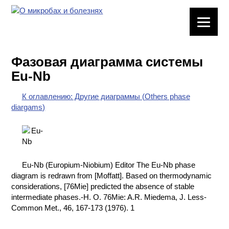
ЛАБОРАТОРНОЕ
ОБОРУДОВАНИЕ
Фазовая диаграмма системы
ХИМИЧЕСКАЯ
Eu-Nb
ПОСУДА
К оглавлению: Другие диаграммы (Others phase
ВРЕДНЫЕ
diargams)
ФАКТОРЫ
МЕТОДЫ
ПРАКТИЧЕСКОЙ
ХИМИИ
Eu-Nb (Europium-Niobium) Editor The Eu-Nb phase
diagram is redrawn from [Moffatt]. Based on thermodynamic
ХИМИЯ НА
considerations, [76Mie] predicted the absence of stable
ПРОИЗВОДСТВЕ
intermediate phases.-H. O. 76Mie: A.R. Miedema, J. Less-
И ХИМИЧЕСКАЯ
Common Met., 46, 167-173 (1976). 1
ТЕХНОЛОГИЯ