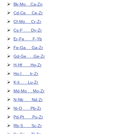
Bk-Mo . .Ca-Zn
Cd-Ce . . Ce-Zr
Cf-Mo . . Cr-Zr
Cs-F . . . Dy-Zr
Er-Fe . . . F-Yb
Fe-Ga . . Ga-Zr
Gd-Ge . . .Ge-Zr
H-Hf . . . Hg-Zr
Ho-I . . . Ir-Zr
K-li . . . Lu-Zr
Md-Mo . . Mo-Zr
N-Nb . . . Nd-Zr
Ni-O . . . Pb-Zr
Pd-Pt . . . Pu-Zr
Rb-S . . . Sc-Zr