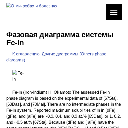
ЛАБОРАТОРНОЕ
ОБОРУДОВАНИЕ
Фазовая диаграмма системы
ХИМИЧЕСКАЯ
Fe-In
ПОСУДА
К оглавлению: Другие диаграммы (Others phase
ВРЕДНЫЕ
diargams)
ФАКТОРЫ
МЕТОДЫ
ПРАКТИЧЕСКОЙ
ХИМИИ
Fe-In (Iron-Indium) H. Okamoto The assessed Fe-In
phase diagram is based on the experimental data of [67Sta],
ХИМИЯ НА
[69Das], and [70Mal]. There are no intermediate phases in the
ПРОИЗВОДСТВЕ
Fe-In system. Reported maximum solubilities of In in (dFe),
И ХИМИЧЕСКАЯ
(gFe), and (aFe) are ~0.9, 0.4, and 0.9 at.% [69Das], or 1, 0.2,
ТЕХНОЛОГИЯ
and ~0.5 at.% [67Sta]. Because (dFe) and ( aFe) have the