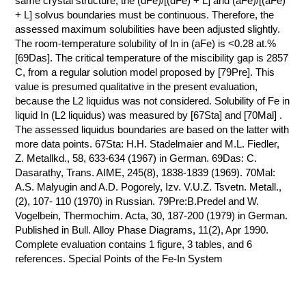
same crystal structure, the (dFe)/[(dFe) + L] and (aFe)/[(aFe)
+ L] solvus boundaries must be continuous. Therefore, the
КОНТАКТЫ
assessed maximum solubilities have been adjusted slightly.
The room-temperature solubility of In in (aFe) is <0.28 at.%
[69Das]. The critical temperature of the miscibility gap is 2857
C, from a regular solution model proposed by [79Pre]. This
value is presumed qualitative in the present evaluation,
because the L2 liquidus was not considered. Solubility of Fe in
liquid In (L2 liquidus) was measured by [67Sta] and [70Mal] .
The assessed liquidus boundaries are based on the latter with
more data points. 67Sta: H.H. Stadelmaier and M.L. Fiedler,
Z. Metallkd., 58, 633-634 (1967) in German. 69Das: C.
Dasarathy, Trans. AIME, 245(8), 1838-1839 (1969). 70Mal:
A.S. Malyugin and A.D. Pogorely, Izv. V.U.Z. Tsvetn. Metall.,
(2), 107- 110 (1970) in Russian. 79Pre:B.Predel and W.
Vogelbein, Thermochim. Acta, 30, 187-200 (1979) in German.
Published in Bull. Alloy Phase Diagrams, 11(2), Apr 1990.
Complete evaluation contains 1 figure, 3 tables, and 6
references. Special Points of the Fe-In System