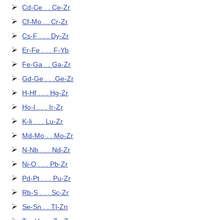
Cd-Ce . . Ce-Zr
Cf-Mo . . Cr-Zr
Cs-F . . . Dy-Zr
Er-Fe . . . F-Yb
Fe-Ga . . Ga-Zr
Gd-Ge . . .Ge-Zr
H-Hf . . . Hg-Zr
Ho-I . . . Ir-Zr
K-li . . . Lu-Zr
Md-Mo . . Mo-Zr
N-Nb . . . Nd-Zr
Ni-O . . . Pb-Zr
Pd-Pt . . . Pu-Zr
Rb-S . . . Sc-Zr
Se-Sn . . Tl-Zn