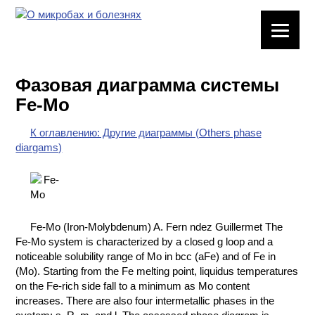
ЛАБОРАТОРНОЕ
ОБОРУДОВАНИЕ
Фазовая диаграмма системы
ХИМИЧЕСКАЯ
Fe-Mo
ПОСУДА
К оглавлению: Другие диаграммы (Others phase
ВРЕДНЫЕ
diargams)
ФАКТОРЫ
МЕТОДЫ
ПРАКТИЧЕСКОЙ
ХИМИИ
Fe-Mo (Iron-Molybdenum) A. Fern ndez Guillermet The
Fe-Mo system is characterized by a closed g loop and a
ХИМИЯ НА
noticeable solubility range of Mo in bcc (aFe) and of Fe in
ПРОИЗВОДСТВЕ
(Mo). Starting from the Fe melting point, liquidus temperatures
И ХИМИЧЕСКАЯ
on the Fe-rich side fall to a minimum as Mo content
ТЕХНОЛОГИЯ
increases. There are also four intermetallic phases in the