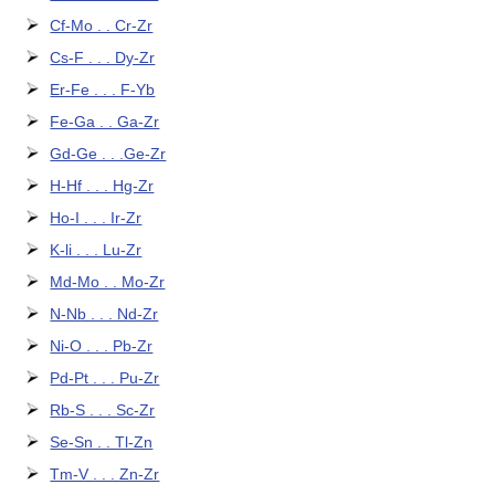
Cf-Mo . . Cr-Zr
Cs-F . . . Dy-Zr
Er-Fe . . . F-Yb
Fe-Ga . . Ga-Zr
Gd-Ge . . .Ge-Zr
H-Hf . . . Hg-Zr
Ho-I . . . Ir-Zr
K-li . . . Lu-Zr
Md-Mo . . Mo-Zr
N-Nb . . . Nd-Zr
Ni-O . . . Pb-Zr
Pd-Pt . . . Pu-Zr
Rb-S . . . Sc-Zr
Se-Sn . . Tl-Zn
Tm-V . . . Zn-Zr