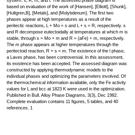
system: s, R, m, and l. The assessed phase diagram is
based on evaluation of the work of [Hansen], [Elliott], [Shunk],
КОНТАКТЫ
[Hultgren,B], [Metals], and [Molybdenum]. The first two
phases appear at high temperatures as a result of the
peritectic reactions, L + Mo = s and L + s = R, respectively. s
and R decompose eutectoidally at temperatures at which m is
stable, through s = Mo + m and R = (aFe) + m, respectively.
The m phase appears at higher temperatures through the
peritectoid reaction, R + s = m. The existence of the l phase,
a Laves phase, has been controversial. In this assessment,
its existence has been accepted. The assessed diagram was
constructed by applying thermodynamic models to the
individual phases and optimizing the parameters involved. Of
the thermochemical information available, only the Fe activity
values for L and bcc at 1823 K were used in the optimization.
Published in Bull. Alloy Phase Diagrams, 3(3), Dec 1982.
Complete evaluation contains 11 figures, 5 tables, and 40
references. 1